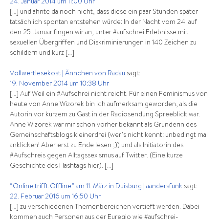
24. Januar 2014 um 11:00 Uhr
[…] und ahnte da noch nicht, dass diese ein paar Stunden später
tatsächlich spontan entstehen würde: In der Nacht vom 24. auf
den 25. Januar fingen wir an, unter #aufschrei Erlebnisse mit
sexuellen Übergriffen und Diskriminierungen in 140 Zeichen zu
schildern und kurz […]
Vollwertlesekost | Ännchen von Radau
sagt:
19. November 2014 um 10:38 Uhr
[…] Auf Weil ein #Aufschrei nicht reicht. Für einen Feminismus von
heute von Anne Wizorek bin ich aufmerksam geworden, als die
Autorin vor kurzem zu Gast in der Radiosendung Spreeblick war.
Anne Wizorek war mir schon vorher bekannt als Gründerin des
Gemeinschaftsblogs kleinerdrei (wer’s nicht kennt: unbedingt mal
anklicken! Aber erst zu Ende lesen ;)) und als Initiatorin des
#Aufschreis gegen Alltagssexismus auf Twitter. (Eine kurze
Geschichte des Hashtags hier). […]
“Online trifft Offline” am 11. März in Duisburg | aandersfunk
sagt:
22. Februar 2016 um 16:50 Uhr
[…] zu verschiedenen Themenbereichen vertieft werden. Dabei
kommen auch Personen aus der Euregio wie #aufschrei-