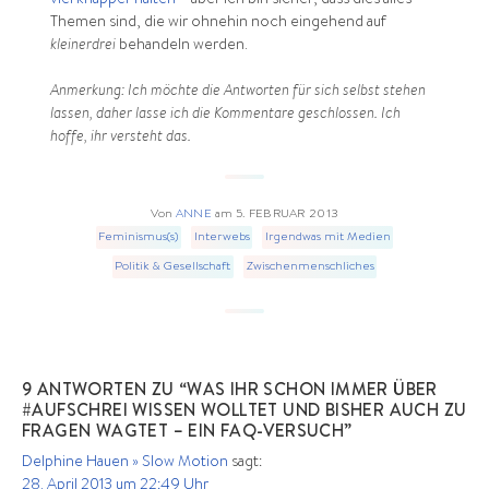
viel knapper halten
– aber ich bin sicher, dass dies alles
Themen sind, die wir ohnehin noch eingehend auf
kleinerdrei
behandeln werden.
Anmerkung: Ich möchte die Antworten für sich selbst stehen
lassen, daher lasse ich die Kommentare geschlossen. Ich
hoffe, ihr versteht das.
Von
ANNE
am
5. FEBRUAR 2013
Feminismus(s)
Interwebs
Irgendwas mit Medien
Politik & Gesellschaft
Zwischenmenschliches
9 ANTWORTEN ZU “WAS IHR SCHON IMMER ÜBER
#AUFSCHREI WISSEN WOLLTET UND BISHER AUCH ZU
FRAGEN WAGTET – EIN FAQ-VERSUCH”
Delphine Hauen » Slow Motion
sagt:
28. April 2013 um 22:49 Uhr