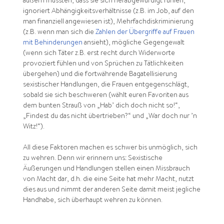
äußern müssten, dass sie sich herabgewürdigt fühlen,
ignoriert Abhängigkeitsverhältnisse (z.B. im Job, auf den
man finanziell angewiesen ist), Mehrfachdiskriminierung
(z.B. wenn man sich die
Zahlen der Übergriffe auf Frauen
mit Behinderungen
ansieht), mögliche Gegengewalt
(wenn sich Täter z.B. erst recht durch Widerworte
provoziert fühlen und von Sprüchen zu Tätlichkeiten
übergehen) und die fortwährende Bagatellisierung
sexistischer Handlungen, die Frauen entgegenschlägt,
sobald sie sich beschweren (wählt euren Favoriten aus
dem bunten Strauß von „Hab’ dich doch nicht so!“,
„Findest du das nicht übertrieben?“ und „War doch nur ’n
Witz!“).
All diese Faktoren machen es schwer bis unmöglich, sich
zu wehren. Denn wir erinnern uns: Sexistische
Äußerungen und Handlungen stellen einen Missbrauch
von Macht dar, d.h. die eine Seite hat mehr Macht, nutzt
dies aus und nimmt der anderen Seite damit meist jegliche
Handhabe, sich überhaupt wehren zu können.