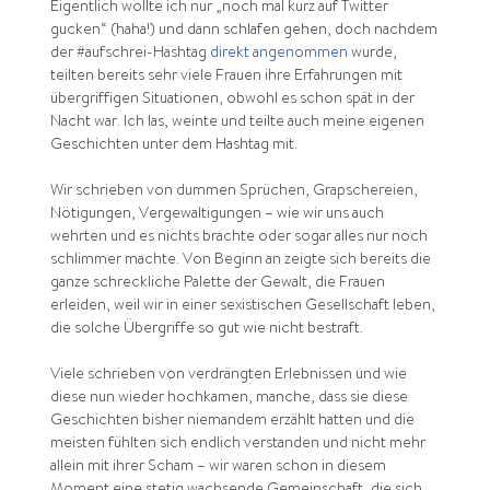
Eigentlich wollte ich nur „noch mal kurz auf Twitter
gucken“ (haha!) und dann schlafen gehen, doch nachdem
der #aufschrei-Hashtag
direkt angenommen
wurde,
teilten bereits sehr viele Frauen ihre Erfahrungen mit
übergriffigen Situationen, obwohl es schon spät in der
Nacht war. Ich las, weinte und teilte auch meine eigenen
Geschichten unter dem Hashtag mit.
Wir schrieben von dummen Sprüchen, Grapschereien,
Nötigungen, Vergewaltigungen – wie wir uns auch
wehrten und es nichts brachte oder sogar alles nur noch
schlimmer machte. Von Beginn an zeigte sich bereits die
ganze schreckliche Palette der Gewalt, die Frauen
erleiden, weil wir in einer sexistischen Gesellschaft leben,
die solche Übergriffe so gut wie nicht bestraft.
Viele schrieben von verdrängten Erlebnissen und wie
diese nun wieder hochkamen, manche, dass sie diese
Geschichten bisher niemandem erzählt hatten und die
meisten fühlten sich endlich verstanden und nicht mehr
allein mit ihrer Scham – wir waren schon in diesem
Moment eine stetig wachsende Gemeinschaft, die sich