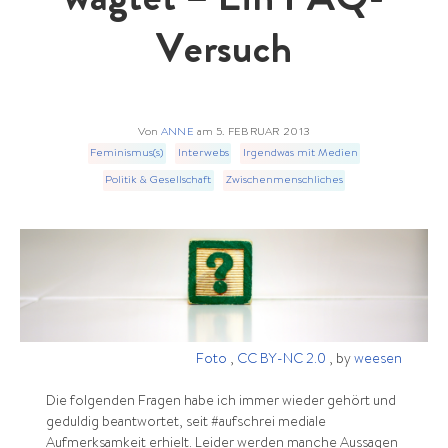
wagtet – Ein FAQ-
Versuch
Von
ANNE
am
5. FEBRUAR 2013
Feminismus(s)
Interwebs
Irgendwas mit Medien
Politik & Gesellschaft
Zwischenmenschliches
Foto
,
CC BY-NC 2.0
, by
weesen
Die folgenden Fragen habe ich immer wieder gehört und
geduldig beantwortet, seit #aufschrei mediale
Aufmerksamkeit erhielt. Leider werden manche Aussagen