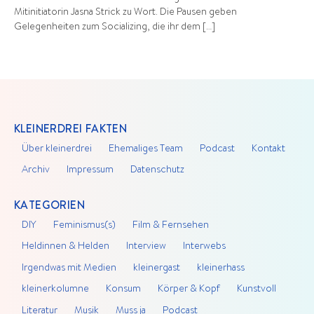
Mitinitiatorin Jasna Strick zu Wort. Die Pausen geben
Gelegenheiten zum Socializing, die ihr dem […]
KLEINERDREI FAKTEN
Über kleinerdrei
Ehemaliges Team
Podcast
Kontakt
Archiv
Impressum
Datenschutz
KATEGORIEN
DIY
Feminismus(s)
Film & Fernsehen
Heldinnen & Helden
Interview
Interwebs
Irgendwas mit Medien
kleinergast
kleinerhass
kleinerkolumne
Konsum
Körper & Kopf
Kunstvoll
Literatur
Musik
Muss ja
Podcast