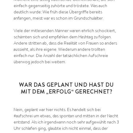
einfach gegenseitig zuhörte und tröstete. Was auch
deutlich wurde: Wie früh diese Übergriffe bereits
anfangen, meist war es schon im Grundschulalter.
Viele der mitlesenden Männer waren ehrlich schockiert,
schämten sich und empfahlen dem Hashtag zu folgen.
Andere stritten ab, dass die Realität von Frauen so anders
aussieht, als ihre eigene. Wiederum andere trollten
einfach nur. Die Anzahl der tatsächlichen Aufschreie
überwog jedoch bei weitem.
WAR DAS GEPLANT UND HAST DU
MIT DEM „ERFOLG“ GERECHNET?
Nein, geplant war hier nichts. Es handelt sich bei
#aufschrei um etwas, das spontan und mitten in der Nacht
entstand. Als ich irgendwann noch sehr aufgewühlt nach 3
Uhr schlafen ging, glaubte ich nicht einmal, dass der