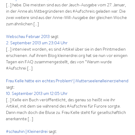
[…] habe. Die meisten sind aus der Jauch-Ausgabe vom 27. Januar,
in der Anne als Mitbegründeren des #Aufschreis geladen war. Die
zwei weitere sind aus der Anne-Will-Ausgabe der gleichen Woche
zum ähnlichen […]
Webschau Februar 2013
sagt:
2. September 2013 um 23:04 Uhr
[…] interviewt worden, es sind Artikel über sie in den Printmedien
erschienen. Auf ihrem Blog kleinerdrei.org hat sie nun vor einigen
Tagen ein FAQ zusammengestellt, das von “Warum wurde
#Aufschrei […]
Frau Kelle hätte ein echtes Problem! | Mutterseelenalleinerziehend
sagt:
10. September 2013 um 12:05 Uhr
[…] Kelle ein Buch veröffentlicht, das genau so heißt wie ihr
Artikel, mit dem sie während des #Aufschrei für Furore sorgte.
Dann mach doch die Bluse zu. Frau Kelle steht für gesellschaftlich
anerkannte […]
#schauhin | Kleinerdrei
sagt: