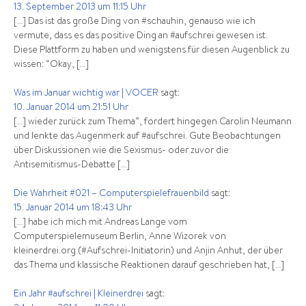
13. September 2013 um 11:15 Uhr
[…] Das ist das große Ding von #schauhin, genauso wie ich
vermute, dass es das positive Ding an #aufschrei gewesen ist.
Diese Plattform zu haben und wenigstens für diesen Augenblick zu
wissen: “Okay, […]
Was im Januar wichtig war | VOCER
sagt:
10. Januar 2014 um 21:51 Uhr
[…] wieder zurück zum Thema”, fordert hingegen Carolin Neumann
und lenkte das Augenmerk auf #aufschrei. Gute Beobachtungen
über Diskussionen wie die Sexismus- oder zuvor die
Antisemitismus-Debatte […]
Die Wahrheit #021 – Computerspielefrauenbild
sagt:
15. Januar 2014 um 18:43 Uhr
[…] habe ich mich mit Andreas Lange vom
Computerspielemuseum Berlin, Anne Wizorek von
kleinerdrei.org (#Aufschrei-Initiatorin) und Anjin Anhut, der über
das Thema und klassische Reaktionen darauf geschrieben hat, […]
Ein Jahr #aufschrei | Kleinerdrei
sagt: