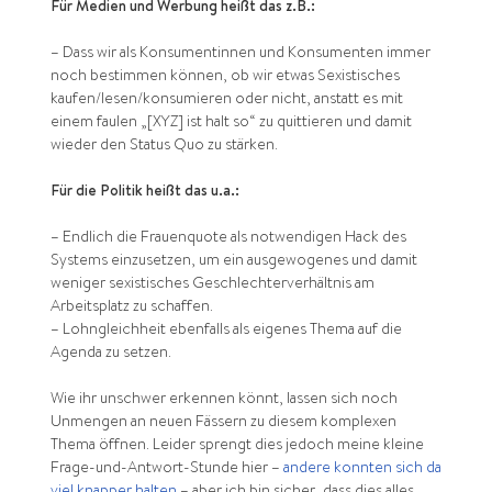
Für Medien und Werbung heißt das z.B.:
– Dass wir als Konsumentinnen und Konsumenten immer
noch bestimmen können, ob wir etwas Sexistisches
kaufen/lesen/konsumieren oder nicht, anstatt es mit
einem faulen „[XYZ] ist halt so“ zu quittieren und damit
wieder den Status Quo zu stärken.
Für die Politik heißt das u.a.:
– Endlich die Frauenquote als notwendigen Hack des
Systems einzusetzen, um ein ausgewogenes und damit
weniger sexistisches Geschlechterverhältnis am
Arbeitsplatz zu schaffen.
– Lohngleichheit ebenfalls als eigenes Thema auf die
Agenda zu setzen.
Wie ihr unschwer erkennen könnt, lassen sich noch
Unmengen an neuen Fässern zu diesem komplexen
Thema öffnen. Leider sprengt dies jedoch meine kleine
Frage-und-Antwort-Stunde hier –
andere konnten sich da