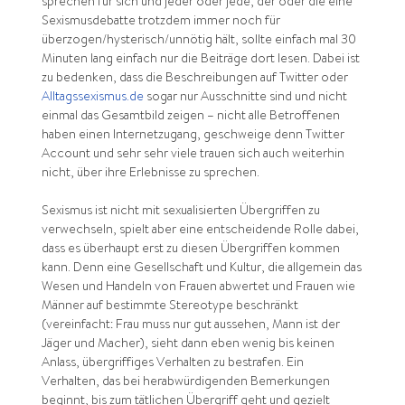
sprechen für sich und jeder oder jede, der oder die eine
Sexismusdebatte trotzdem immer noch für
überzogen/hysterisch/unnötig hält, sollte einfach mal 30
Minuten lang einfach nur die Beiträge dort lesen. Dabei ist
zu bedenken, dass die Beschreibungen auf Twitter oder
Alltagssexismus.de
sogar nur Ausschnitte sind und nicht
einmal das Gesamtbild zeigen – nicht alle Betroffenen
haben einen Internetzugang, geschweige denn Twitter
Account und sehr sehr viele trauen sich auch weiterhin
nicht, über ihre Erlebnisse zu sprechen.
Sexismus ist nicht mit sexualisierten Übergriffen zu
verwechseln, spielt aber eine entscheidende Rolle dabei,
dass es überhaupt erst zu diesen Übergriffen kommen
kann. Denn eine Gesellschaft und Kultur, die allgemein das
Wesen und Handeln von Frauen abwertet und Frauen wie
Männer auf bestimmte Stereotype beschränkt
(vereinfacht: Frau muss nur gut aussehen, Mann ist der
Jäger und Macher), sieht dann eben wenig bis keinen
Anlass, übergriffiges Verhalten zu bestrafen. Ein
Verhalten, das bei herabwürdigenden Bemerkungen
beginnt, bis zum tätlichen Übergriff geht und gezielt