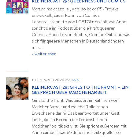
KLEINERCAST 29: QUEERNESS UND COMICS
Martina hat das tolle „Ach, so ist das?!“-Projekt
entwickelt, das in Form von Comics
Lebensausschnitte von LGBTQI+ erzählt. Mit Anne
spricht sie im Podcast über die Kraft queerer
Comics, Angriffe von Rechts, Coming Outs und was
sich für queere Menschen in Deutschland ändern
muss.
» weiterlesen
1. DEZEMBER 2020
von
ANNE
KLEINERCAST 28: GIRLS TO THE FRONT – EIN
GESPRÄCH ÜBER MÄDCHENARBEIT
Girls to the front! Was passiert im Rahmen von
Mädchen*arbeit und welche Rolle haben
Erwachsene darin? Das beantwortet unser Gast
Linda, die im Bereich der feministischen
Mädchen*politik aktiv ist. Sie spricht außerdem mit
Anne darüber, was Mädchen heutzutage alles so