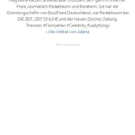
Mag keine Katzen, arbeitet aber trotzdem sehr gern im Internet.
Freie Journalistin Redakteurin und Beraterin. Sie war die
Gründungschefin von BuzzFeed Deutschland, war Redakteurin bei
DIE ZEIT, ZEIT ONLINE und der Neuen Zürcher Zeitung.
Themen: #Fernsehen #Celebrity #Ladythings
» Alle Artikel von Juliane
GIF me Juliane