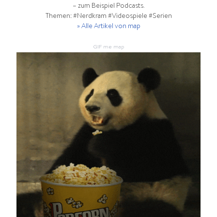
– zum Beispiel Podcasts.
Themen: #Nerdkram #Videospiele #Serien
» Alle Artikel von map
GIF me map