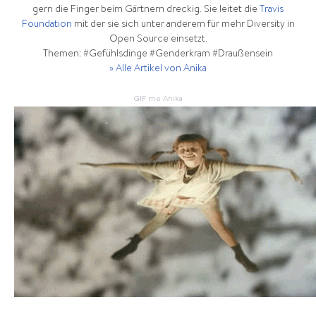
gern die Finger beim Gärtnern dreckig. Sie leitet die
Travis
Foundation
mit der sie sich unter anderem für mehr Diversity in
Open Source einsetzt.
Themen: #Gefühlsdinge #Genderkram #Draußensein
» Alle Artikel von Anika
GIF me Anika