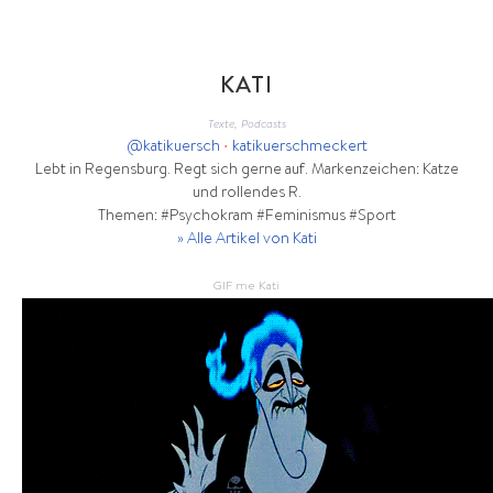
KATI
Texte, Podcasts
@katikuersch
•
katikuerschmeckert
Lebt in Regensburg. Regt sich gerne auf. Markenzeichen: Katze
und rollendes R.
Themen: #Psychokram #Feminismus #Sport
» Alle Artikel von Kati
GIF me Kati