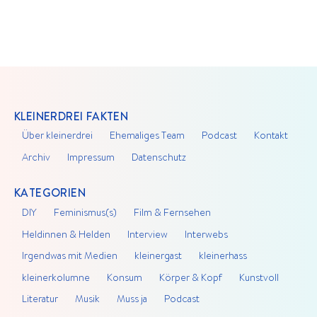
KLEINERDREI FAKTEN
Über kleinerdrei
Ehemaliges Team
Podcast
Kontakt
Archiv
Impressum
Datenschutz
KATEGORIEN
DIY
Feminismus(s)
Film & Fernsehen
Heldinnen & Helden
Interview
Interwebs
Irgendwas mit Medien
kleinergast
kleinerhass
kleinerkolumne
Konsum
Körper & Kopf
Kunstvoll
Literatur
Musik
Muss ja
Podcast