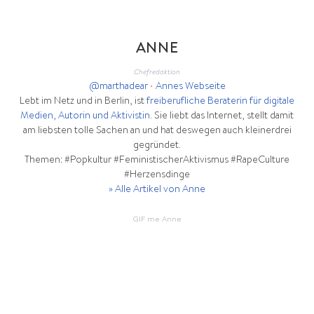
ANNE
Chefredaktion
@marthadear
•
Annes Webseite
Lebt im Netz und in Berlin, ist
freiberufliche Beraterin für digitale
Medien, Autorin und Aktivistin
. Sie liebt das Internet, stellt damit
am liebsten tolle Sachen an und hat deswegen auch kleinerdrei
gegründet.
Themen: #Popkultur #FeministischerAktivismus #RapeCulture
#Herzensdinge
» Alle Artikel von Anne
GIF me Anne