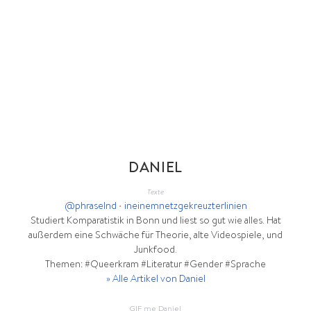
DANIEL
Texte
@phraselnd
•
ineinemnetzgekreuzterlinien
Studiert Komparatistik in Bonn und liest so gut wie alles. Hat
außerdem eine Schwäche für Theorie, alte Videospiele, und
Junkfood.
Themen: #Queerkram #Literatur #Gender #Sprache
» Alle Artikel von Daniel
GIF me Daniel