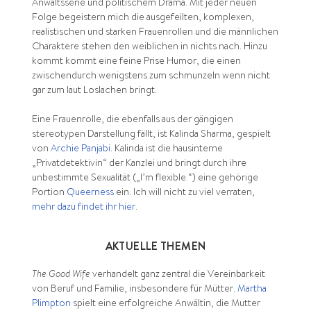
Anwaltsserie und politischem Drama. Mit jeder neuen
Folge begeistern mich die ausgefeilten, komplexen,
realistischen und starken Frauenrollen und die männlichen
Charaktere stehen den weiblichen in nichts nach. Hinzu
kommt kommt eine feine Prise Humor, die einen
zwischendurch wenigstens zum schmunzeln wenn nicht
gar zum laut Loslachen bringt.
Eine Frauenrolle, die ebenfalls aus der gängigen
stereotypen Darstellung fällt, ist Kalinda Sharma, gespielt
von
Archie Panjabi
. Kalinda ist die hausinterne
„Privatdetektivin“ der Kanzlei und bringt durch ihre
unbestimmte Sexualität („I’m flexible.“) eine gehörige
Portion
Queerness
ein. Ich will nicht zu viel verraten,
mehr dazu findet ihr hier
.
AKTUELLE THEMEN
The Good Wife
verhandelt ganz zentral die Vereinbarkeit
von Beruf und Familie, insbesondere für Mütter.
Martha
Plimpton
spielt eine erfolgreiche Anwältin, die Mutter