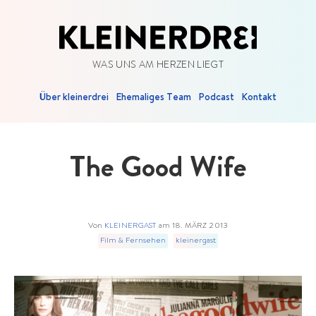
WAS UNS AM HERZEN LIEGT
Über kleinerdrei
Ehemaliges Team
Podcast
Kontakt
The Good Wife
Von
KLEINERGAST
am
18. MÄRZ 2013
Film & Fernsehen
kleinergast