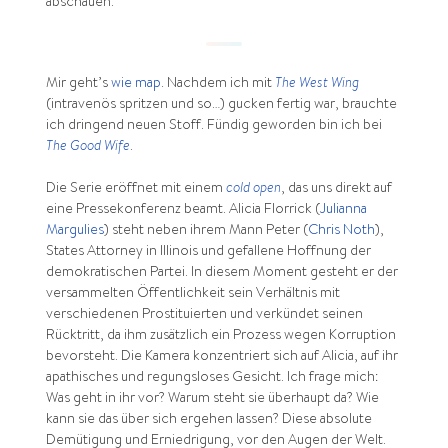
abschauen.
Mir geht’s
wie map
. Nachdem ich mit
The West Wing
(intravenös spritzen und so…) gucken fertig war, brauchte
ich dringend neuen Stoff. Fündig geworden bin ich bei
The Good Wife
.
Die Serie eröffnet mit einem
cold open
, das uns direkt auf
eine Pressekonferenz beamt. Alicia Florrick (
Julianna
Margulies
) steht neben ihrem Mann Peter (
Chris Noth
),
States Attorney in Illinois und gefallene Hoffnung der
demokratischen Partei. In diesem Moment gesteht er der
versammelten Öffentlichkeit sein Verhältnis mit
verschiedenen Prostituierten und verkündet seinen
Rücktritt, da ihm zusätzlich ein Prozess wegen Korruption
bevorsteht. Die Kamera konzentriert sich auf Alicia, auf ihr
apathisches und regungsloses Gesicht. Ich frage mich:
Was geht in ihr vor? Warum steht sie überhaupt da? Wie
kann sie das über sich ergehen lassen? Diese absolute
Demütigung und Erniedrigung, vor den Augen der Welt.