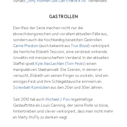
Aufsatz
„Why Women Still Can’t Have It All“
verhandelt.
GASTROLLEN
Den Reiz der Serie machen nicht nur die
abwechslungsreichen und vor allem aktuellen Fälle aus,
sondern auch die hochkarätig besetzten Gastrollen.
Carrie Preston
(auch bekannt aus
True Blood
) verkörpert
die herrliche Elsbeth Tascioni, eine zerstreut wirkende
Anwältin mit messerscharfem Verstand. In der aktuellen
Staffel spielt
Kyle MacLachlan
(
Twin Peaks
) einen
manipulativen Staatsanwalt. Die Szenen, in denen er
versucht, Elsbeth um seinen Finger zu wickeln, sind ein
einziges Fest und ihre Schlagabtausche erinnern an
Screwball-Komödien
aus den 20er und 30er Jahren.
Seit 2010 hat auch
Michael J. Fox
regelmäßige
Gastauftritte als Louis Canning, der seine Rolle so böse,
hintertrieben und clever verkörpert, dass man nicht mehr
an Marty McFly zu denken wagt.