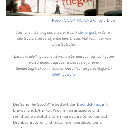
Foto
,
CC BY-NC-SA 2.0
, by
J-Blue
Dies ist ein Beitrag aus unserer Rubrik
kleinergast
, in der wir
alle Gastartikel veröffentlichen. Dieses Mal kommt er von
Elisa Gutsche.
Elisa aka @elli_gutsche ist Feministin und süchtig nach guten
Politdramen. Tagsüber arbeitet sie für eine
Bundestagsfraktion in Sachen Geschlechtergerechtigkeit.
•
@elli_gutsche
Die Serie
The Good Wife
besteht den
Bechdel-Test
mit
Bravour und Extra-Kür. Wie man emanzipierte und
realistische weibliche Charaktere schreibt, sollten sich
Drehbuchautoren und -autorinnen bei dieser Serie