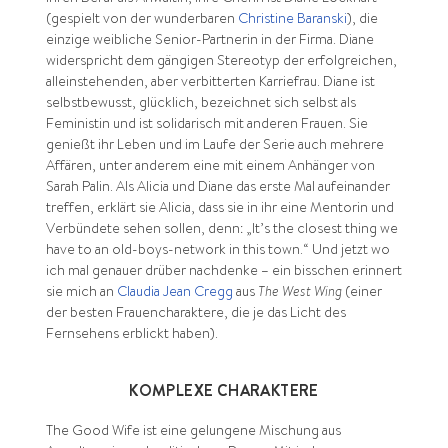
(gespielt von der wunderbaren
Christine Baranski
), die
einzige weibliche Senior-Partnerin in der Firma. Diane
widerspricht dem gängigen Stereotyp der erfolgreichen,
alleinstehenden, aber verbitterten Karriefrau. Diane ist
selbstbewusst, glücklich, bezeichnet sich selbst als
Feministin und ist solidarisch mit anderen Frauen. Sie
genießt ihr Leben und im Laufe der Serie auch mehrere
Affären, unter anderem eine mit einem Anhänger von
Sarah Palin. Als Alicia und Diane das erste Mal aufeinander
treffen, erklärt sie Alicia, dass sie in ihr eine Mentorin und
Verbündete sehen sollen, denn: „It’s the closest thing we
have to an old-boys-network in this town.“ Und jetzt wo
ich mal genauer drüber nachdenke – ein bisschen erinnert
sie mich an
Claudia Jean Cregg
aus
The West Wing
(einer
der besten Frauencharaktere, die je das Licht des
Fernsehens erblickt haben).
KOMPLEXE CHARAKTERE
The Good Wife ist eine gelungene Mischung aus