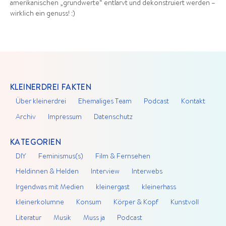
amerikanischen „grundwerte“ entlarvt und dekonstruiert werden –
wirklich ein genuss! :)
KLEINERDREI FAKTEN
Über kleinerdrei
Ehemaliges Team
Podcast
Kontakt
Archiv
Impressum
Datenschutz
KATEGORIEN
DIY
Feminismus(s)
Film & Fernsehen
Heldinnen & Helden
Interview
Interwebs
Irgendwas mit Medien
kleinergast
kleinerhass
kleinerkolumne
Konsum
Körper & Kopf
Kunstvoll
Literatur
Musik
Muss ja
Podcast