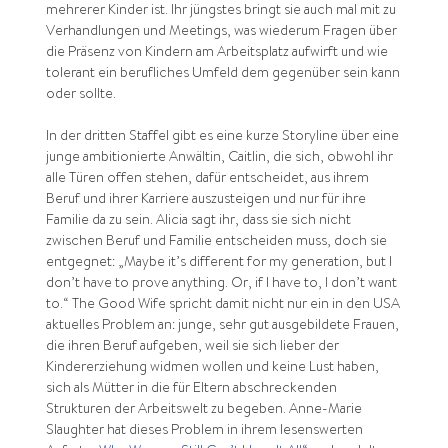
mehrerer Kinder ist. Ihr jüngstes bringt sie auch mal mit zu
Verhandlungen und Meetings, was wiederum Fragen über
die Präsenz von Kindern am Arbeitsplatz aufwirft und wie
tolerant ein berufliches Umfeld dem gegenüber sein kann
oder sollte.
In der dritten Staffel gibt es eine kurze Storyline über eine
junge ambitionierte Anwältin, Caitlin, die sich, obwohl ihr
alle Türen offen stehen, dafür entscheidet, aus ihrem
Beruf und ihrer Karriere auszusteigen und nur für ihre
Familie da zu sein. Alicia sagt ihr, dass sie sich nicht
zwischen Beruf und Familie entscheiden muss, doch sie
entgegnet: „Maybe it’s different for my generation, but I
don’t have to prove anything. Or, if I have to, I don’t want
to.“ The Good Wife spricht damit nicht nur ein in den USA
aktuelles Problem an: junge, sehr gut ausgebildete Frauen,
die ihren Beruf aufgeben, weil sie sich lieber der
Kindererziehung widmen wollen und keine Lust haben,
sich als Mütter in die für Eltern abschreckenden
Strukturen der Arbeitswelt zu begeben. Anne-Marie
Slaughter hat dieses Problem in ihrem lesenswerten