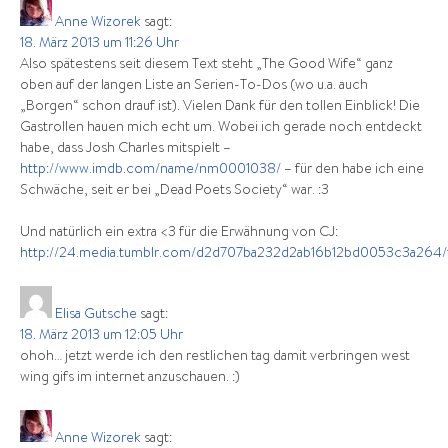
Anne Wizorek
sagt:
18. März 2013 um 11:26 Uhr
Also spätestens seit diesem Text steht „The Good Wife“ ganz
oben auf der langen Liste an Serien-To-Dos (wo u.a. auch
„Borgen“ schon drauf ist). Vielen Dank für den tollen Einblick! Die
Gastrollen hauen mich echt um. Wobei ich gerade noch entdeckt
habe, dass Josh Charles mitspielt –
http://www.imdb.com/name/nm0001038/
– für den habe ich eine
Schwäche, seit er bei „Dead Poets Society“ war. :3
Und natürlich ein extra <3 für die Erwähnung von CJ:
http://24.media.tumblr.com/d2d707ba232d2ab16b12bd0053c3a264/
Elisa Gutsche
sagt:
18. März 2013 um 12:05 Uhr
ohoh… jetzt werde ich den restlichen tag damit verbringen west
wing gifs im internet anzuschauen. :)
Anne Wizorek
sagt: