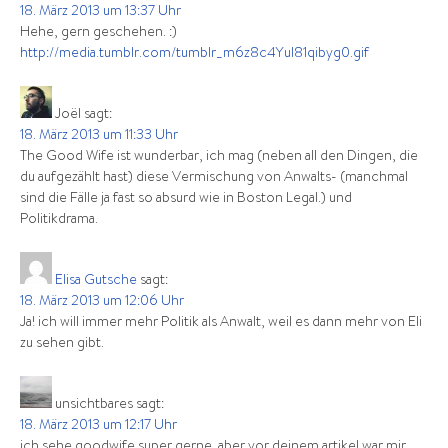
18. März 2013 um 13:37 Uhr
Hehe, gern geschehen. :)
http://media.tumblr.com/tumblr_m6z8c4YuI81qibyg0.gif
Joël
sagt:
18. März 2013 um 11:33 Uhr
The Good Wife ist wunderbar, ich mag (neben all den Dingen, die
du aufgezählt hast) diese Vermischung von Anwalts- (manchmal
sind die Fälle ja fast so absurd wie in Boston Legal.) und
Politikdrama.
Elisa Gutsche
sagt:
18. März 2013 um 12:06 Uhr
Ja! ich will immer mehr Politik als Anwalt, weil es dann mehr von Eli
zu sehen gibt.
unsichtbares
sagt:
18. März 2013 um 12:17 Uhr
ich sehe goodwife super gerne. aber vor deinem artikel war mir