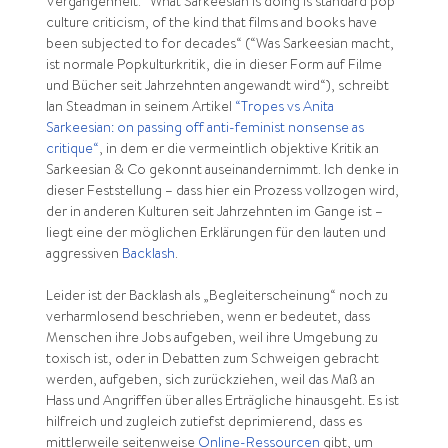
Vergangenheit. “What Sarkeesian is doing is standard pop
culture criticism, of the kind that films and books have
been subjected to for decades“ (“Was Sarkeesian macht,
ist normale Popkulturkritik, die in dieser Form auf Filme
und Bücher seit Jahrzehnten angewandt wird“), schreibt
Ian Steadman in seinem Artikel
“Tropes vs Anita
Sarkeesian: on passing off anti-feminist nonsense as
critique“
, in dem er die vermeintlich objektive Kritik an
Sarkeesian & Co gekonnt auseinandernimmt. Ich denke in
dieser Feststellung – dass hier ein Prozess vollzogen wird,
der in anderen Kulturen seit Jahrzehnten im Gange ist –
liegt eine der möglichen Erklärungen für den lauten und
aggressiven
Backlash
.
Leider ist der Backlash als „Begleiterscheinung“ noch zu
verharmlosend beschrieben, wenn er bedeutet, dass
Menschen ihre Jobs aufgeben, weil ihre Umgebung zu
toxisch ist, oder in Debatten zum Schweigen gebracht
werden, aufgeben, sich zurückziehen, weil das Maß an
Hass und Angriffen über alles Erträgliche hinausgeht. Es ist
hilfreich und zugleich zutiefst deprimierend, dass es
mittlerweile seitenweise
Online-Ressourcen
gibt, um