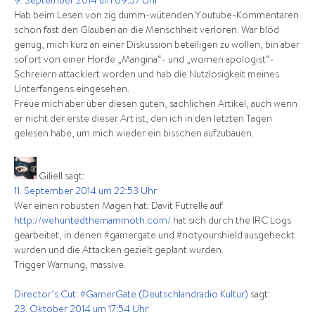
9. September 2014 um 09:37 Uhr
Hab beim Lesen von zig dumm-wütenden Youtube-Kommentaren
schon fast den Glauben an die Menschheit verloren. War blöd
genug, mich kurz an einer Diskussion beteiligen zu wollen, bin aber
sofort von einer Horde „Mangina“- und „women apologist“-
Schreiern attackiert worden und hab die Nutzlosigkeit meines
Unterfangens eingesehen.
Freue mich aber über diesen guten, sachlichen Artikel, auch wenn
er nicht der erste dieser Art ist, den ich in den letzten Tagen
gelesen habe, um mich wieder ein bisschen aufzubauen.
Giliell
sagt:
11. September 2014 um 22:53 Uhr
Wer einen robusten Magen hat: Davit Futrelle auf
http://wehuntedthemammoth.com/
hat sich durch the IRC Logs
gearbeitet, in denen #gamergate und #notyourshield ausgeheckt
wurden und die Attacken gezielt geplant wurden.
Trigger Warnung, massive.
Director’s Cut: #GamerGate (Deutschlandradio Kultur)
sagt:
23. Oktober 2014 um 17:54 Uhr