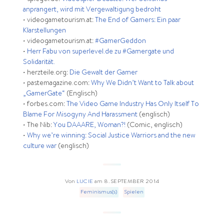
anprangert, wird mit Vergewaltigung bedroht
•
videogametourism.at:
The End of Gamers: Ein paar
Klarstellungen
•
videogametourism.at:
#GamerGeddon
•
Herr Fabu von superlevel.de zu #Gamergate und
Solidarität.
•
herzteile.org:
Die Gewalt der Gamer
•
pastemagazine.com:
Why We Didn’t Want to Talk about
„GamerGate“
(Englisch)
•
forbes.com:
The Video Game Industry Has Only Itself To
Blame For Misogyny And Harassment
(englisch)
•
The Nib:
You DAAARE, Woman?!
(Comic, englisch)
•
Why we’re winning: Social Justice Warriors and the new
culture war
(englisch)
Von
LUCIE
am
8. SEPTEMBER 2014
Feminismus(s)
Spielen