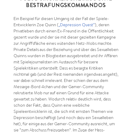
BESTRAFUNGSKOMMANDOS
Ein Beispiel für diesen Umgang ist der Fall der Spiele-
Entwicklerin Zoe Quinn (
„Depression Quest“
), deren
Privatleben durch einen Ex-Freund in die Öffentlichkeit
gezerrt wurde und der sie mit dieser gezielten Kampagne
zur Angriffsfläche eines wütenden Netz-Mobs machte.
Private Details aus der Beziehung und über das Sexualleben
Quinns wurden in Blogtexten ausgebreitet und ihr Affären
mit Spielejournalisten im Austausch für bessere
Spielekritiken unterstellt. Dass es besagte Kritiken
nichtmal gab (und der Rest niemanden irgendwas angeht),
war dabei schnell irrelevant. Eher schien der aus dem
Message-Bord 4chan und der Gamer-Community
rekrutierte Mob nur auf einen Grund für eine Attacke
gewartet zu haben. Wodurch relativ deutlich wird, dass
schon der Fakt, dass Quinn eine weibliche
Spieleentwicklerin ist, die sich mit ernsten Themen wie
Depression beschäftigt (und noch dazu ein Sexualleben
hat), für einige aus der Gamer-Community ausreicht, um
sie “zum Abschuss freizugeben“. Im Zuge der Hass-