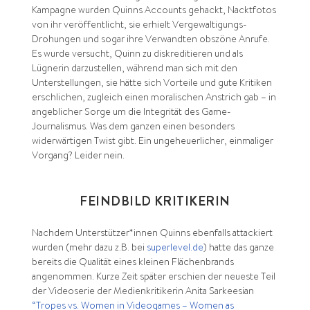
Kampagne wurden Quinns Accounts gehackt, Nacktfotos
von ihr veröffentlicht, sie erhielt Vergewaltigungs-
Drohungen und sogar ihre Verwandten obszöne Anrufe.
Es wurde versucht, Quinn zu diskreditieren und als
Lügnerin darzustellen, während man sich mit den
Unterstellungen, sie hätte sich Vorteile und gute Kritiken
erschlichen, zugleich einen moralischen Anstrich gab – in
angeblicher Sorge um die Integrität des Game-
Journalismus. Was dem ganzen einen besonders
widerwärtigen Twist gibt. Ein ungeheuerlicher, einmaliger
Vorgang? Leider nein.
FEINDBILD KRITIKERIN
Nachdem Unterstützer*innen Quinns ebenfalls attackiert
wurden (mehr dazu z.B. bei
superlevel.de
) hatte das ganze
bereits die Qualität eines kleinen Flächenbrands
angenommen. Kurze Zeit später erschien der neueste Teil
der Videoserie der Medienkritikerin Anita Sarkeesian
“Tropes vs. Women in Videogames – Women as