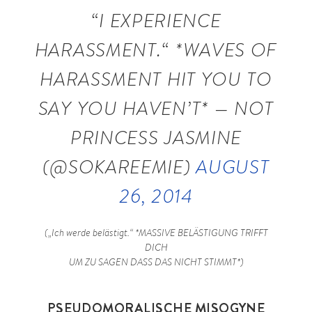
“I EXPERIENCE
HARASSMENT.“ *WAVES OF
HARASSMENT HIT YOU TO
SAY YOU HAVEN’T* — NOT
PRINCESS JASMINE
(@SOKAREEMIE)
AUGUST
26, 2014
(„Ich werde belästigt.“ *MASSIVE BELÄSTIGUNG TRIFFT
DICH
UM ZU SAGEN DASS DAS NICHT STIMMT*)
PSEUDOMORALISCHE MISOGYNE