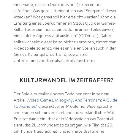
Eine Frage, die sich (zumindest mir) dabei immer
aufdrängt: Was genau ist eigentlich das “Endgame“ dieser
Attacken? Was genau soll hier erreicht werden? Kann die
Erhaltung eines überkommenen Status Quo der Games-
Kultur (oder zumindest: eines dominanten Teiles davon)
eine solche Aggressivität auslösen? (Offenbar). Dabei
sollte klar sein: dieser ist so nicht zu erhalten, nimmt man
Videospiele so ernst, wie es an vielen Stellen auch in der
Games-Kultur gefordert wird, sowohl als
Unterhaltungsmedium als auch als Kunstform.
KULTURWANDEL IM ZEITRAFFER?
Der Spielejournalist Andrew Todd benennt in seinem
Artikel
„Video Games, Misogyny, And Terrorism: A Guide
To Assholes“
diese aktuellen Probleme, Widersprüche
und Fragen sehr unverblümt und mit verständlicher Wut.
Er leitet damit ein, dass er in Videospielen das Potential
sieht, das 21. Jahrhundert so zu prägen, wie Film das 20.
Jahrhundert geprägt hat, und ich halte das für eine