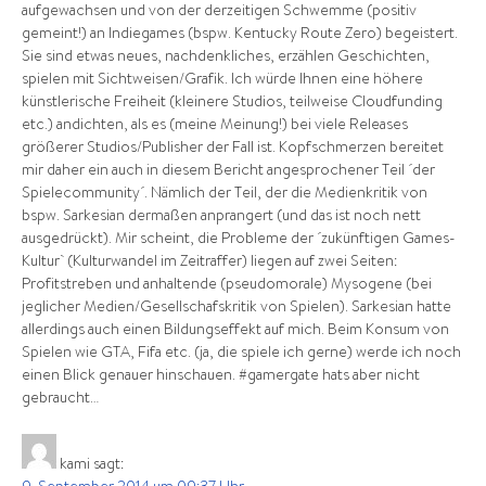
aufgewachsen und von der derzeitigen Schwemme (positiv
gemeint!) an Indiegames (bspw. Kentucky Route Zero) begeistert.
Sie sind etwas neues, nachdenkliches, erzählen Geschichten,
spielen mit Sichtweisen/Grafik. Ich würde Ihnen eine höhere
künstlerische Freiheit (kleinere Studios, teilweise Cloudfunding
etc.) andichten, als es (meine Meinung!) bei viele Releases
größerer Studios/Publisher der Fall ist. Kopfschmerzen bereitet
mir daher ein auch in diesem Bericht angesprochener Teil ´der
Spielecommunity´. Nämlich der Teil, der die Medienkritik von
bspw. Sarkesian dermaßen anprangert (und das ist noch nett
ausgedrückt). Mir scheint, die Probleme der ´zukünftigen Games-
Kultur` (Kulturwandel im Zeitraffer) liegen auf zwei Seiten:
Profitstreben und anhaltende (pseudomorale) Mysogene (bei
jeglicher Medien/Gesellschafskritik von Spielen). Sarkesian hatte
allerdings auch einen Bildungseffekt auf mich. Beim Konsum von
Spielen wie GTA, Fifa etc. (ja, die spiele ich gerne) werde ich noch
einen Blick genauer hinschauen. #gamergate hats aber nicht
gebraucht…
kami
sagt: