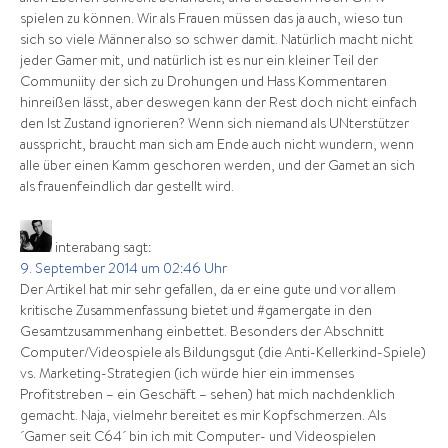
spielen zu können. Wir als Frauen müssen das ja auch, wieso tun
sich so viele Männer also so schwer damit. Natürlich macht nicht
jeder Gamer mit, und natürlich ist es nur ein kleiner Teil der
Communiity der sich zu Drohungen und Hass Kommentaren
hinreißen lässt, aber deswegen kann der Rest doch nicht einfach
den Ist Zustand ignorieren? Wenn sich niemand als UNterstützer
ausspricht, braucht man sich am Ende auch nicht wundern, wenn
alle über einen Kamm geschoren werden, und der Gamet an sich
als frauenfeindlich dar gestellt wird.
interabang
sagt:
9. September 2014 um 02:46 Uhr
Der Artikel hat mir sehr gefallen, da er eine gute und vor allem
kritische Zusammenfassung bietet und #gamergate in den
Gesamtzusammenhang einbettet. Besonders der Abschnitt
Computer/Videospiele als Bildungsgut (die Anti-Kellerkind-Spiele)
vs. Marketing-Strategien (ich würde hier ein immenses
Profitstreben – ein Geschäft – sehen) hat mich nachdenklich
gemacht. Naja, vielmehr bereitet es mir Kopfschmerzen. Als
´Gamer seit C64´ bin ich mit Computer- und Videospielen