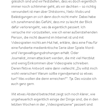
grässlich sind und wir feststellen, dass es doch eigentlich
immer noch schlimmer geht, als wir dachten – so richtig
verwundert ist man über Shitstorms, Netz-Mobs und
Belästigungen
an sich
dann doch nicht mehr. Dabei habe
ich zunehmend das Gefühl, dass mir zu leicht der Blick
dafür verlorengeht, was da eigentlich passiert. Ich
versuche mir vorzustellen, wie ich einer außenstehenden
Person, die nicht dauernd im Internet ist und mit
Videospielen nichts am Hut hat, erkläre, dass eine Frau für
eine fundierte medienkritische Serie über Spiele Mord-
und Vergewaltigungsdrohungen erhält. Oder
Journalist_innen attackiert werden, die mit viel Herzblut
und wenig Einkommen über Videospiele schreiben.
Deren fiktive Antwort wäre dann vielleicht „Du willst mich
wohl verarschen! Warum sollte irgendjemand so etwas
tun? Was wollen die denn erreichen?“. Tja. Das wüsste ich
auch ganz gern.
Mit etwas Abstand betrachtet zeigt sich noch klarer, wie
ungeheuerlich eigentlich einige der Dinge sind, die in den
letzten Wochen in der „Videospielszene“ passiert sind.