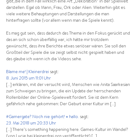
gibt,die in dem Fall wirklich eine Art „Dekoration“ in der Spielwelt
darstellen. Egal ob Mann, Frau, Ork oder Alien. Weiterhin gibt es
viele weitere Behauptungen und Darstellungen die man
hinterfragen sollte (vor allem wenn man die Spiele kennt).
Es mag gut sein, dass dadurch das Thema in den Fokus gerückt und
das an sich schon überfällig war, ich hätte mir trotzdem
gewünscht, dass ihre Berichte etwas seriöser wären. Sie soll den
Großteil der Spiele die sie zeigt selbst nicht gespielt haben und
das glaube ich wenn ich die Videos sehe.
Blame me! | Kleinerdrei
sagt:
8. Juni 2015 um 11:01 Uhr
[…] erklären, mit der versucht wird, Menschen wie Anita Saarkesian
zum Schweigen zu bringen, die ein Update der herrschenden
Rollenbilder der Online-Spielewelt fordert. Sie ist dem Kern
gefährlich nahe gekommen: Der Geburt einer Kultur im […]
#Gamergate? Noch nie gehört! ⋆ hallo.
sagt:
23. Mai 2018 um 20:33 Uhr
[…] There’s something happening here. Games-Kultur im Wandel?
(von Lucie bei kleinerdrei.org veröffentlicht) […]