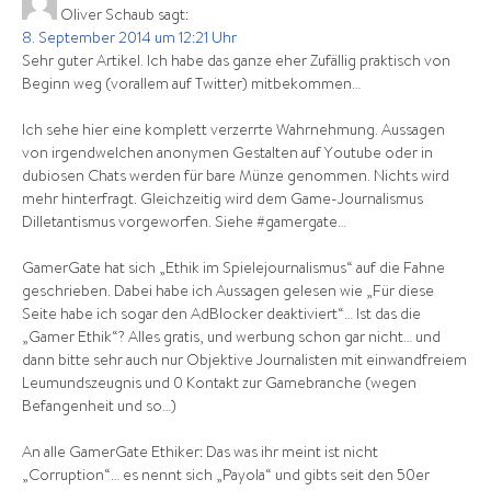
Oliver Schaub
sagt:
8. September 2014 um 12:21 Uhr
Sehr guter Artikel. Ich habe das ganze eher Zufällig praktisch von
Beginn weg (vorallem auf Twitter) mitbekommen…
Ich sehe hier eine komplett verzerrte Wahrnehmung. Aussagen
von irgendwelchen anonymen Gestalten auf Youtube oder in
dubiosen Chats werden für bare Münze genommen. Nichts wird
mehr hinterfragt. Gleichzeitig wird dem Game-Journalismus
Dilletantismus vorgeworfen. Siehe #gamergate…
GamerGate hat sich „Ethik im Spielejournalismus“ auf die Fahne
geschrieben. Dabei habe ich Aussagen gelesen wie „Für diese
Seite habe ich sogar den AdBlocker deaktiviert“… Ist das die
„Gamer Ethik“? Alles gratis, und werbung schon gar nicht… und
dann bitte sehr auch nur Objektive Journalisten mit einwandfreiem
Leumundszeugnis und 0 Kontakt zur Gamebranche (wegen
Befangenheit und so…)
An alle GamerGate Ethiker: Das was ihr meint ist nicht
„Corruption“… es nennt sich „Payola“ und gibts seit den 50er