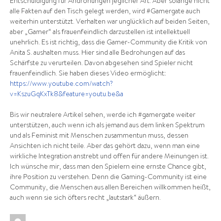
Entschuldigung für Androhungen jeglicher Art. Aber solange nicht
alle Fakten auf den Tisch gelegt werden, wird #Gamergate auch
weiterhin unterstützt. Verhalten war unglücklich auf beiden Seiten,
aber „Gamer“ als frauenfeindlich darzustellen ist intellektuell
unehrlich. Es ist richtig, dass die Gamer-Community die Kritik von
Anita S. aushalten muss. Hier sind alle Bedrohungen auf das
Schärfste zu verurteilen. Davon abgesehen sind Spieler nicht
frauenfeindlich. Sie haben dieses Video ermöglicht:
https://www.youtube.com/watch?
v=KszuGqKxTk8&feature=youtu.be&a
Bis wir neutralere Artikel sehen, werde ich #gamergate weiter
unterstützen, auch wenn ich als jemand aus dem linken Spektrum
und als Feminist mit Menschen zusammentun muss, dessen
Ansichten ich nicht teile. Aber das gehört dazu, wenn man eine
wirkliche Integration anstrebt und offen für andere Meinungen ist.
Ich wünsche mir, dass man den Spielern eine ernste Chance gibt,
ihre Position zu verstehen. Denn die Gaming-Community ist eine
Community, die Menschen aus allen Bereichen willkommen heißt,
auch wenn sie sich öfters recht „lautstark“ äußern.