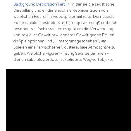
Background Decoration Part II“
, in der sie die sexistische
Darstellung und eindimensionale Repräsentation von
weiblichen Figuren in Videospielen aufzeigt. Die neueste
Folge ist dabei besonders hart (Triggerwarnung!) und auch
besonders aufschlussreich: es geht um die Verwendung
von sexueller Gewalt bzw. generell Gewalt gegen Frauen
als Spieloptionen und „Hintergrundgeschehen“, um
Spielen eine “erwachsene“, düstere, raue Atmosphäre zu
geben. Weibliche Figuren – häufig Sexarbeiterinnen –
dienen dabei als wertlose, sexualisierte Wegwerfobjekte.