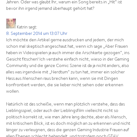
Jahren. Oder was glaubt Ihr, warum ein Song bereits in „Hit“ ist
bevor ihn irgend jemand überhaupt gehört hat?
Katrin
sagt:
8. September 2014 um 13:07 Uhr
Ich möchte den Artikel gerne ausdrucken und jedem, der mich
schon mal skeptisch angeschaut hat, wenn ich sage „Aber Frauen
haben in Videospielen ja auch immer die Arschkarte gezogen“, ins
Gesicht fitschen! Ich verstehe einfach nicht, wieso in der Gaming
Community und die ganze Comic Szene ist da ja nicht anders, also
alles was irgendwie mit „Nerdtum“ zu tun hat, immer ein solcher
Hass aus Menschen raus brechen kann, wenn sie mit Dingen
konfrontiert werden, die sie lieber nicht sehen oder erkennen
wollen.
Natürlich ist das scheiße, wenn man plötzlich verstehe, dass das
Lieblingsspiel, oder auch der Lieblingsfilm vielleicht nicht so
politisch korrekt ist, wie man Jahre lang dachte, aber als Mensch,
mit kritischem Blick, ist es doch möglich an zu erkennen und nicht
länger zu verleugnen, dass die ganzen Gaming Industrie Frauen auf
allen Ebenen schlecht behandelt, und trotzdem noch GTAV