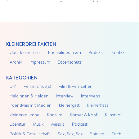
KLEINERDREI FAKTEN
Über kleinerdrei
Ehemaliges Team
Podcast
Kontakt
Archiv
Impressum
Datenschutz
KATEGORIEN
DIY
Feminismus(s)
Film & Fernsehen
Heldinnen & Helden
Interview
Interwebs
Irgendwas mit Medien
kleinergast
kleinerhass
kleinerkolumne
Konsum
Körper & Kopf
Kunstvoll
Literatur
Musik
Muss ja
Podcast
Politik & Gesellschaft
Sex, Sex, Sex
Spielen
Tech