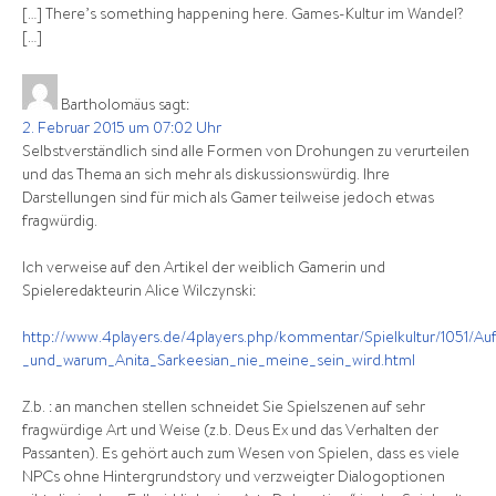
[…] There’s something happening here. Games-Kultur im Wandel?
[…]
Bartholomäus
sagt:
2. Februar 2015 um 07:02 Uhr
Selbstverständlich sind alle Formen von Drohungen zu verurteilen
und das Thema an sich mehr als diskussionswürdig. Ihre
Darstellungen sind für mich als Gamer teilweise jedoch etwas
fragwürdig.
Ich verweise auf den Artikel der weiblich Gamerin und
Spieleredakteurin Alice Wilczynski:
http://www.4players.de/4players.php/kommentar/Spielkultur/1051/
_und_warum_Anita_Sarkeesian_nie_meine_sein_wird.html
Z.b. : an manchen stellen schneidet Sie Spielszenen auf sehr
fragwürdige Art und Weise (z.b. Deus Ex und das Verhalten der
Passanten). Es gehört auch zum Wesen von Spielen, dass es viele
NPCs ohne Hintergrundstory und verzweigter Dialogoptionen