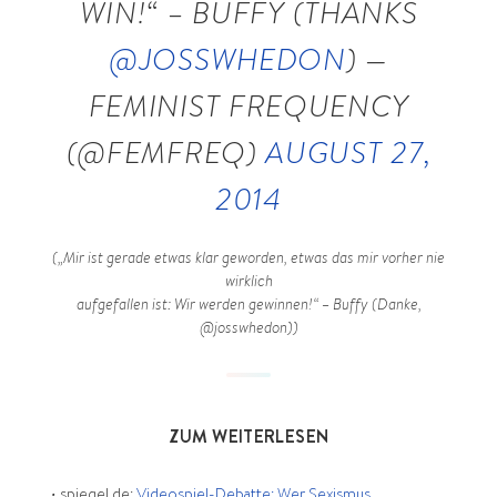
WIN!“ – BUFFY (THANKS
@JOSSWHEDON
) —
FEMINIST FREQUENCY
(@FEMFREQ)
AUGUST 27,
2014
(„Mir ist gerade etwas klar geworden, etwas das mir vorher nie
wirklich
aufgefallen ist: Wir werden gewinnen!“ – Buffy (Danke,
@josswhedon))
—
ZUM WEITERLESEN
•
spiegel.de:
Videospiel-Debatte: Wer Sexismus