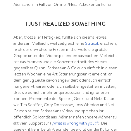
Menschen im Fall von Online-/Hass-Attacken zu helfen.
I JUST REALIZED SOMETHING
Aber, trotz aller Heftigkeit, fühlte sich diesmal etwas
anders an. Vielleicht weil zeitgleich eine
Statistik
erschien,
nach der erwachsene Frauen mittlerweile die größte
Gruppe unter den Videospielenden ausmachen. Vielleicht
hat das Ausmass und die Konzentriertheit des Hasses
gegenüber Quinn, Sarkeesian & Co auch einfach in diesen
letzten Wochen eine Art Saturierungspunkt erreicht, an
dem genug Leute davon angewidert oder auch einfach
nur genervt waren oder sich selbst eingestehen mussten,
dass sie es nicht mehr länger aussitzen und ignorieren
können. Prominente der Spiele-, Geek- und Netz-Kultur
wie Tim Schäfer, Cory Doctorow, Joss Whedon und Neil
Gaiman teilten Sarkeesians Video und sprachen ihr
öffentlich Solidarität aus. Männer riefen andere Männer zu
aktivem Support auf (
„What is wrong with you?“
). Die
Spielekritikerin Leigh Alexander beerdigt gar die Kultur der