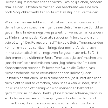
Belästigung im Internet erleben Victim Blaming gleichen, sondern
daraus einen Leitfaden zu machen, der beschreibt wie eine sich
nach Möglichkeit verhalten sollte um Belästigung zu vermeiden.
Wie ich in meinem Artikel schrieb, ist mir bewusst, dass das nicht
deine Intention ist auch nur irgendeiner Betroffenen die Schuld zu
geben, falls ihr etwas negatives passiert. Ich vermute mal, dass dein
Leitfaden nur eines der Resultate aus deiner Arbeit ist und nicht
„die Lösung“. Das Fokussieren auf Tricks die Betroffene anwenden
können um sich zu schützen, bringt aber meiner Ansicht nach
immer automatisch einen negativen Beigeschmack mit. Es fühlt
sich immer an, als könnten Betroffene etwas „falsch“ machen und
„unachtsam“ sein und müssten dann „logischerweise“ mit den
Konsequenzen rechnen. Es besteht z.B auch die Gefahr, dass
Aussenstehende die so etwas nicht erleben (müssen), den
Leitfaden heranziehen um zu argumentieren „na du hast dich aber
auch nicht so und so verhalten, dann ist es ja kein Wunder, dass…“.
Ich wurde schon oft genug von wohlmeinenden Bekannten
gefragt, warum ich denn überhaupt ins Internet schreibe, wenn so
ein Echo zu erwarten ist. Oder gar „was schreibst du denn auch
immer Dinge, die andere so wütend machen, das muss doch