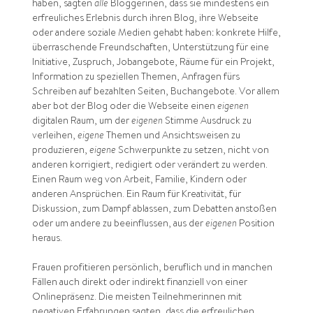
haben, sagten
alle
Bloggerinen, dass sie mindestens ein
erfreuliches Erlebnis durch ihren Blog, ihre Webseite
oder andere soziale Medien gehabt haben: konkrete Hilfe,
überraschende Freundschaften, Unterstützung für eine
Initiative, Zuspruch, Jobangebote, Räume für ein Projekt,
Information zu speziellen Themen, Anfragen fürs
Schreiben auf bezahlten Seiten, Buchangebote. Vor allem
aber bot der Blog oder die Webseite einen
eigenen
digitalen Raum, um der
eigenen
Stimme Ausdruck zu
verleihen,
eigene
Themen und Ansichtsweisen zu
produzieren,
eigene
Schwerpunkte zu setzen, nicht von
anderen korrigiert, redigiert oder verändert zu werden.
Einen Raum weg von Arbeit, Familie, Kindern oder
anderen Ansprüchen. Ein Raum für Kreativität, für
Diskussion, zum Dampf ablassen, zum Debatten anstoßen
oder um andere zu beeinflussen, aus der
eigenen
Position
heraus.
Frauen profitieren persönlich, beruflich und in manchen
Fällen auch direkt oder indirekt finanziell von einer
Onlinepräsenz. Die meisten Teilnehmerinnen mit
negativen Erfahrungen sagten, dass die erfreulichen