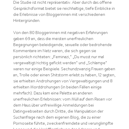
Die Studie ist nicht repräsentativ. Aber durch das offene
Gesprächsformat bietet sie reichhaltige, tiefe Einblicke in
die Erlebnisse von Bloggerinnen mit verschiedenen
Hintergründen.
Von den 80 Bloggerinnen mit negativen Erfahrungen
gaben 69 an, dass die meisten unerfreulichen
Begegnungen beleidigende, sexuelle oder bedrohende
Kommentare im Netz waren, die sich gegen sie
persönlich richteten: „Feminazi,“ „Du musst nur mal
vergewaltigt/richtig gefickt werden“ und „Schlampe“
waren nur einige Beispiele. Sechundzwanzig Frauen gaben
an, Trolle oder einen Shitstorm erlebt zu haben, 12 sagten,
sie erhielten Androhungen von Vergewaltigungen und 8
erhielten Morddrohungen (in beiden Fällen einige
mehrfach). Dazu kam eine Palette an anderen
unerfreulichen Erlebnissen: vom Müll auf dem Rasen vor
dem Haus über unfreiwillige Anmeldungen bei
Datingwebseiten durch Dritte, die Manipulation der
Suchanfrage nach dem eigenen Blog, die zu einer
Pornoseite führte, zweckenfremdete und verunglimpfte