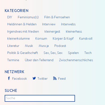
KATEGORIEN
DIY
Feminismus(s)
Film & Fernsehen
Heldinnen & Helden
Interview
Interwebs
Irgendwas mit Medien
kleinergast
kleinerhass
kleinerkolumne
Konsum
Körper & Kopf
Kunstvoll
Literatur
Musik
Muss ja
Podcast
Politik & Gesellschaft
Sex, Sex, Sex
Spielen
Tech
Termine
Über den Tellerrand
Zwischenmenschliches
NETZWERK
Facebook
Twitter
Feed
SUCHE