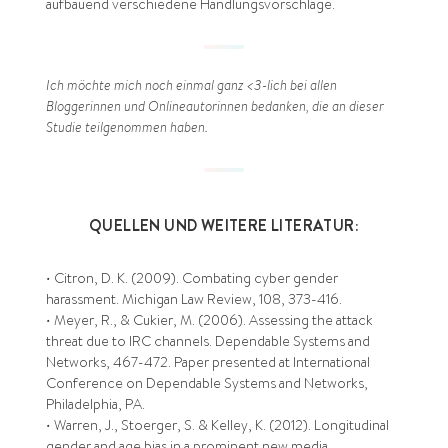
aufbauend verschiedene Handlungsvorschläge.
—
Ich möchte mich noch einmal ganz <3-lich bei allen
Bloggerinnen und Onlineautorinnen bedanken, die an dieser
Studie teilgenommen haben.
—
QUELLEN UND WEITERE LITERATUR:
•
Citron, D. K. (2009). Combating cyber gender
harassment. Michigan Law Review, 108, 373-416.
•
Meyer, R., & Cukier, M. (2006). Assessing the attack
threat due to IRC channels. Dependable Systems and
Networks, 467-472. Paper presented at International
Conference on Dependable Systems and Networks,
Philadelphia, PA.
•
Warren, J., Stoerger, S. & Kelley, K. (2012). Longitudinal
gender and age bias in a prominent new media