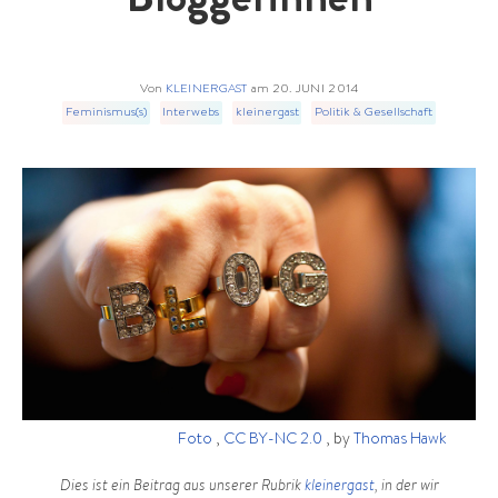
Bloggerinnen
Von
KLEINERGAST
am
20. JUNI 2014
Feminismus(s)
Interwebs
kleinergast
Politik & Gesellschaft
Foto
,
CC BY-NC 2.0
, by
Thomas Hawk
Dies ist ein Beitrag aus unserer Rubrik
kleinergast
, in der wir