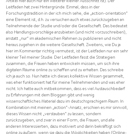
Artikel hier auch nur ein weiterer kleiner Ausschnitt ist). Der
Leitfaden hat zwei Hintergründe. Einmal, dass in der
Forschungstradition in der ich mich sehe, die „action-orientation“
eine Element ist, d.h. zu versuchen auch etwas zurückzugeben an
Teilnehmende der Studie und/oder die Gesellschaft. Das bedeutet
also Handlungsvorschläge anzubieten (und nicht vorzuschreiben),
anstatt „nur“ im akademischen Rahmen zu publizieren und nicht
heraus zugehen in die weitere Gesellschaft. Zweitens, wie Du ja
hier im Kommentar richtig vermutest, ist der Leitfaden nur ein sehr
kleiner Teil meiner Studie. Der Leitfaden fasst die Strategien
zusammen, die Frauen haben entwickeln müssen, um sich ihre
digitalen Räume online zu schaffen und zu erhalten. Das schreibe
ich ja auch so. Nun hatte ich dieses kollektive Wissen gesammelt,
was eher funktioniert hat für meine Teilnehmenden und was eher
nicht. Ich hatte auch mitbekommen, dass es viel Austauschbedarf
zu Erfahrungen mit dem Bloggen gibt und wenig
wissenschaftliches Material dazu im deutschsprachigem Raum. In
Kombination mit meinen „action“-Ansatz, erschien es mir sinnvoll,
dieses Wissen nicht „verstauben“ zu lassen, sondern
zurückzugeben, und zwar in einer Form, die Frauen, und alle
anderen Interessierten, dazu motiviert und darin bekräftigt sich
online zu äußern, wenn sie dazu die Möglichkeiten haben (Online-