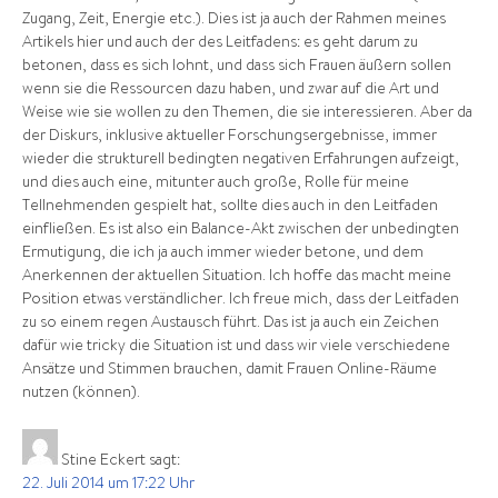
Zugang, Zeit, Energie etc.). Dies ist ja auch der Rahmen meines
Artikels hier und auch der des Leitfadens: es geht darum zu
betonen, dass es sich lohnt, und dass sich Frauen äußern sollen
wenn sie die Ressourcen dazu haben, und zwar auf die Art und
Weise wie sie wollen zu den Themen, die sie interessieren. Aber da
der Diskurs, inklusive aktueller Forschungsergebnisse, immer
wieder die strukturell bedingten negativen Erfahrungen aufzeigt,
und dies auch eine, mitunter auch große, Rolle für meine
Tellnehmenden gespielt hat, sollte dies auch in den Leitfaden
einfließen. Es ist also ein Balance-Akt zwischen der unbedingten
Ermutigung, die ich ja auch immer wieder betone, und dem
Anerkennen der aktuellen Situation. Ich hoffe das macht meine
Position etwas verständlicher. Ich freue mich, dass der Leitfaden
zu so einem regen Austausch führt. Das ist ja auch ein Zeichen
dafür wie tricky die Situation ist und dass wir viele verschiedene
Ansätze und Stimmen brauchen, damit Frauen Online-Räume
nutzen (können).
Stine Eckert
sagt:
22. Juli 2014 um 17:22 Uhr