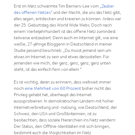
Erst im März schwärmte Tim Berners-Lee vom
„Zauber
des offenen Netzes”
und der Macht, die uns das Netz gibt,
alles sagen, entdecken und kreieren zu können. Anlass war
der 25. Geburtstag des World Wide Webs. Doch nach
einem Vierteljahrhundert ist das offene Netz zumindest
teilweise entzaubert. Denn auch im Internet gilt, wie eine
weiße, 27-jährige Bloggerin in Deutschland in meiner
Studie passend beschrieb: „Du musst jemand sein um
etwas im Internet zu sein und etwas darzustellen. Für
jemanden wie mich, der ganz, ganz, ganz, ganz unten
steht, ist das einfach fern von allem.”
Es ist wichtig, daran zu erinnern, dass weltweit immer
noch
eine Mehrheit von 60 Prozent
bisher nicht das
Privileg gehabt hat, überhaupt das Internet
auszuprobieren. In demokratischen Ländern mit hoher
Internetverbreitung und -nutzung, wie Deutschland, der
Schweiz, den USA und Großbritannien, ist zu
beobachten, dass soziale Hierarchien ins Netz wandern:
Der Status, den Offline-Identitäten mit sich bringen,
bestimmt auch die Möglichkeiten im Netz.