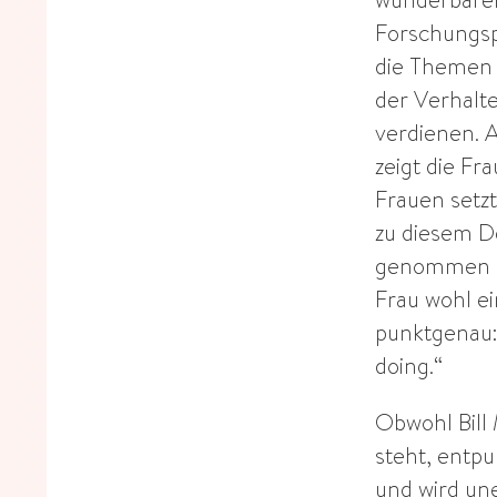
wunderbar
Forschungsp
die Themen 
der Verhalt
verdienen. A
zeigt die Fr
Frauen setzt
zu diesem D
genommen s
Frau wohl e
punktgenau:
doing.“
Obwohl Bill 
steht, entpu
und wird une