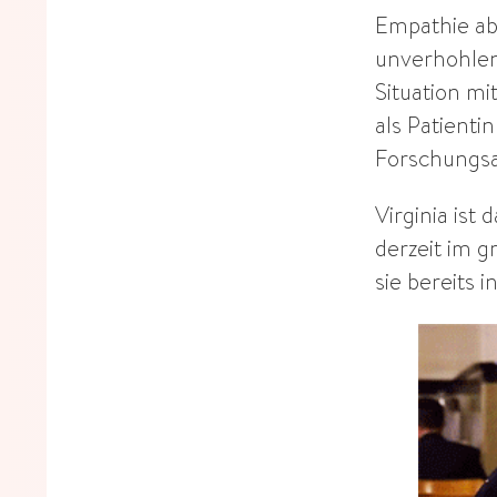
Empathie abg
unverhohlen
Situation mi
als Patienti
Forschungsa
Virginia ist
derzeit im g
sie bereits 