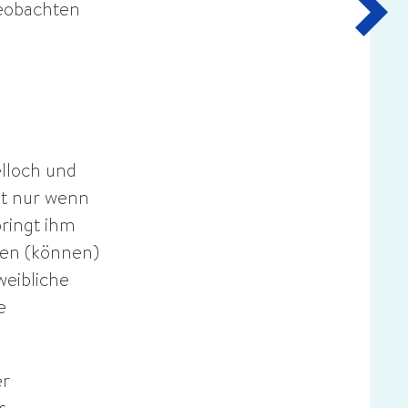
beobachten
elloch und
cht nur wenn
bringt ihm
ken (können)
weibliche
e
er