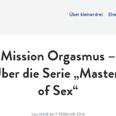
Über kleinerdrei
Ehe
Mission Orgasmus –
ber die Serie „Maste
of Sex“
Von
ANNE
am
7. FEBRUAR 2014