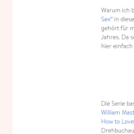
Warum ich b
Sex“
in diese
gehört für 
Jahres. Da s
hier einfac
Die Serie ba
William Mas
How to Love
Drehbuchau