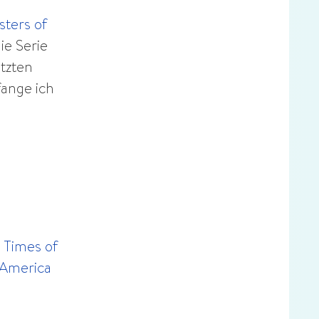
sters of
ie Serie
etzten
fange ich
d Times of
 America