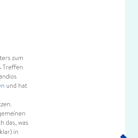
sters zum
s Treffen
andios
en
und hat
tzen.
lgemeinen
ch das, was
lar) in