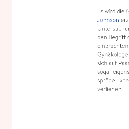
Es wird die
Johnson
erz
Untersuchun
den Begriff
einbrachten.
Gynäkologe a
sich auf Paa
sogar eigen
spröde Expe
verliehen.