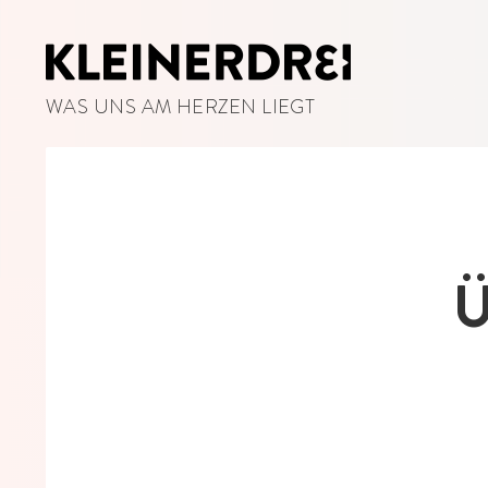
WAS UNS AM HERZEN LIEGT
Ü