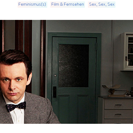
Feminismus(s)
Film & Fernsehen
Sex, Sex, Sex