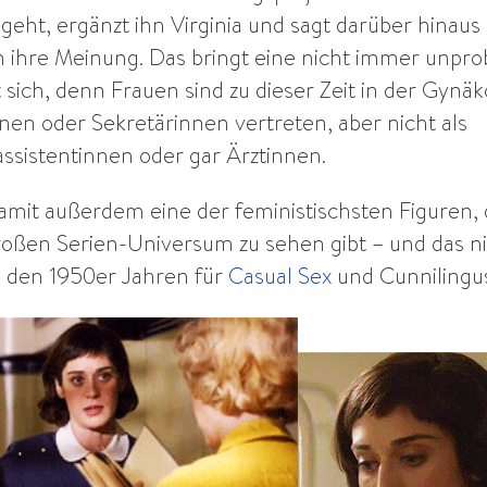
eht, ergänzt ihn Virginia und sagt darüber hinaus 
 ihre Meinung. Das bringt eine nicht immer unpr
t sich, denn Frauen sind zu dieser Zeit in der Gynä
nnen oder Sekretärinnen vertreten, aber nicht als
ssistentinnen oder gar Ärztinnen.
 damit außerdem eine der feministischsten Figuren, 
roßen Serien-Universum zu sehen gibt – und das ni
in den 1950er Jahren für
Casual Sex
und Cunnilingus