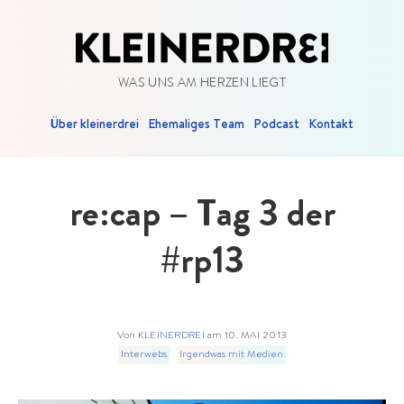
WAS UNS AM HERZEN LIEGT
Über kleinerdrei
Ehemaliges Team
Podcast
Kontakt
re:cap – Tag 3 der
#rp13
Von
KLEINERDREI
am
10. MAI 2013
Interwebs
Irgendwas mit Medien