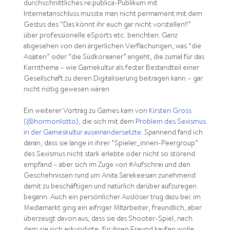
durchschnittliches re:publica-Publikum mit
Internetanschluss musste man nicht permament mit dem
Gestus des “Das könnt ihr euch gar nicht vorstellen!!”
über professionelle eSports etc. berichten. Ganz
abgesehen von den ärgerlichen Verflachungen, was “die
Asiaten” oder “die Südkoreaner” angeht, die zumal für das
Kernthema – wie Gamekultur als fester Bestandteil einer
Gesellschaft zu deren Digitalisierung beitragen kann – gar
nicht nötig gewesen wären.
Ein weiterer Vortrag zu Games kam von
Kirsten Gross
(@hormonlotto)
, die sich mit dem
Problem des Sexismus
in der Gameskultur auseinandersetzte
. Spannend fand ich
daran, dass sie lange in ihrer “Spieler_innen-Peergroup”
des Sexismus nicht stark erlebte oder nicht so störend
empfand – aber sich im Zuge von #Aufschrei und den
Geschehnissen rund um Anita Sarekeesian zunehmend
damit zu beschäftigen und natürlich darüber aufzuregen
begann. Auch ein persönlicher Auslöser trug dazu bei: im
Mediamarkt ging ein eifriger MItarbeiter, freundlich, aber
überzeugt davon aus, dass sie das Shooter-Spiel, nach