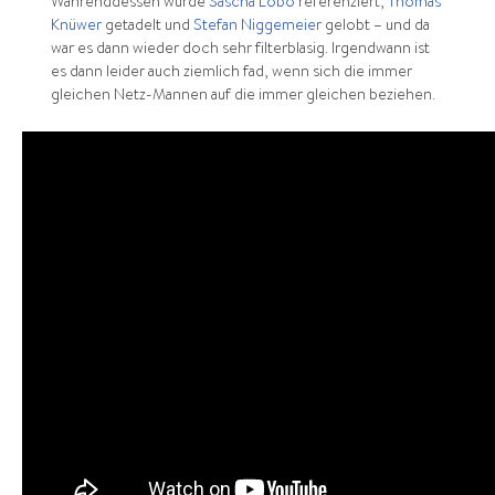
Wahrenddessen wurde
Sascha Lobo
referenziert,
Thomas
Knüwer
getadelt und
Stefan Niggemeier
gelobt – und da
war es dann wieder doch sehr filterblasig. Irgendwann ist
es dann leider auch ziemlich fad, wenn sich die immer
gleichen Netz-Mannen auf die immer gleichen beziehen.