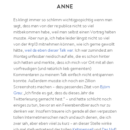
ANNE
Es klingt immer so schlimm wichtigpopichtig wenn man
sagt, dass man von der re:publica nicht so viel
mitbekommen habe, weil man selbst einen Vortrag halten
musste. Aber nun ja, ich habe leider längst nicht so viel
von der #rp13 mitnehmen können, wie ich gerne gewollt
hätte,
weil da eben dieser Talk war
. Ich war zumindest am
Montag unfassbar neidisch auf alle, die es schon hinter
sich hatten und merkte, dass ich mich vor Ort mit all den
vorfreudigen (und natürlich lieb gemeinten)
Kommentaren zu meinem Talk einfach nicht entspannen
konnte. Außerdem musste ich noch ein Zillion
Screenshots machen – dazu passendes Zitat von
Björn
Grau
: „Ich finde es gut, dass du dieses Jahr die
Twitterlesung gemacht hast.“ – und hatte schlicht noch
einiges zu tun, bevor an ein Feierabendbier auch nur zu
denken war. Insofern trauere ich gerade all den verpassten
tollen Internetmenschen nach und auch denen, die ich
zwar sah, aber eben viiiel zu kurz – an dieser Stelle winke