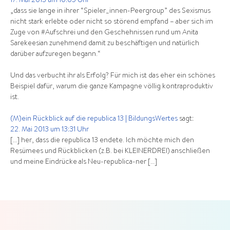
17. Mai 2013 um 10:05 Uhr
„dass sie lange in ihrer “Spieler_innen-Peergroup” des Sexismus
nicht stark erlebte oder nicht so störend empfand – aber sich im
Zuge von #Aufschrei und den Geschehnissen rund um Anita
Sarekeesian zunehmend damit zu beschäftigen und natürlich
darüber aufzuregen begann.“
Und das verbucht ihr als Erfolg? Für mich ist das eher ein schönes
Beispiel dafür, warum die ganze Kampagne völlig kontraproduktiv
ist.
(M)ein Rückblick auf die republica 13 | BildungsWertes
sagt:
22. Mai 2013 um 13:31 Uhr
[…] her, dass die republica 13 endete. Ich möchte mich den
Resümees und Rückblicken (z.B. bei KLEINERDREI) anschließen
und meine Eindrücke als Neu-republica-ner […]