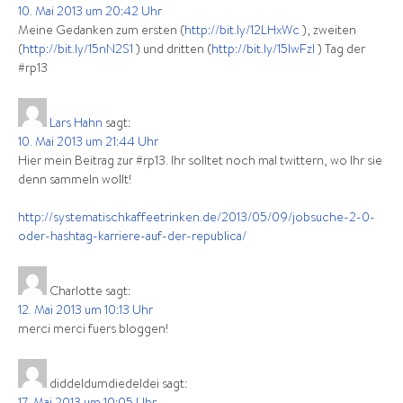
10. Mai 2013 um 20:42 Uhr
Meine Gedanken zum ersten (
http://bit.ly/12LHxWc
), zweiten
(
http://bit.ly/15nN2S1
) und dritten (
http://bit.ly/15IwFzl
) Tag der
#rp13
Lars Hahn
sagt:
10. Mai 2013 um 21:44 Uhr
Hier mein Beitrag zur #rp13. Ihr solltet noch mal twittern, wo Ihr sie
denn sammeln wollt!
http://systematischkaffeetrinken.de/2013/05/09/jobsuche-2-0-
oder-hashtag-karriere-auf-der-republica/
Charlotte
sagt:
12. Mai 2013 um 10:13 Uhr
merci merci fuers bloggen!
diddeldumdiedeldei
sagt: