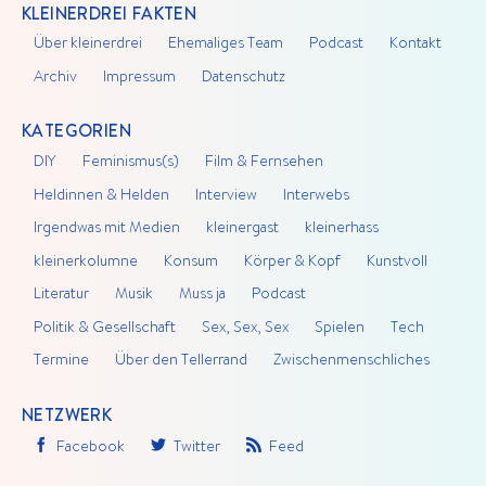
KLEINERDREI FAKTEN
Über kleinerdrei
Ehemaliges Team
Podcast
Kontakt
Archiv
Impressum
Datenschutz
KATEGORIEN
DIY
Feminismus(s)
Film & Fernsehen
Heldinnen & Helden
Interview
Interwebs
Irgendwas mit Medien
kleinergast
kleinerhass
kleinerkolumne
Konsum
Körper & Kopf
Kunstvoll
Literatur
Musik
Muss ja
Podcast
Politik & Gesellschaft
Sex, Sex, Sex
Spielen
Tech
Termine
Über den Tellerrand
Zwischenmenschliches
NETZWERK
Facebook
Twitter
Feed