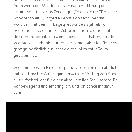
dem sie sich erkundigte, für ihren Freund kaufen wolle.
Auch wenn der Mitarbeiter sich nach Aufklärung des
Irrtums sehr für sie ins Zeug legte (“hier ist eine FRAU, die
Shooter spielt!!”), ärgerte Gross sich sehr über das
Vorurteil, mit dem ihr begegnet wurde als jahrelang
passionierte Spielerin. Für Zuhörer_innen, die sich mit
dem Thema bereits ein wenig beschäftigt haben, bot der
Vortrag vielleicht nicht mehr viel Neues, aber ich finde es
ganz grundsätzlich gut, dass die republica dafür Raum
geboten hat.
Vor dem grossen Finale folgte noch der von mir natürlich
mit solidarischer Aufgregung erwartete Vortrag von Anne
zu #Aufschrei, der für einen absolut stillen Saal 1 sorgte. Es
war bewegend und eindringlich, und ich danke ihr dafür
sehr!