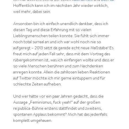
ich mal stellvertretend der tollen
Kaltmamsell
und
Das Nuf
!
Hoffentlich kann ich im nächsten Jahr wieder wirklich,
weil mehr, dabei sein.
Ansonsten bin ich einfach unendlich dankbar, dass ich
diesen Tag und diese Erfahrung mit so vielen
Lieblingsmenschen teilen konnte. Sie fühlt sich immer
noch total surreal an und ich war wohl noch nie so
aufgeregt – 2013 setzt da gerade echt neue Maßstäbe! Es
freut mich auf jeden Fall sehr, dass mit dem Vortrag das
rübergekommen ist, was ich einfangen wollte und dass er
so viele Menschen berühren und zum Nachdenken
anregen konnte. Allein die zahllosen lieben Reaktionen
auf Twitter möchte ich mir gerne eintuppern und für
schlechte Zeiten aufheben.
Und wer hätte vor ein paar Jahren gedacht, dass die
Aussage „Feminismus, fuck yeah!“ auf der großen
re:publica-Bühne erstens stattfindet und zweitens,
spontanen Applaus bekommt? Mich hat das jedenfalls
komplett umgehauen.