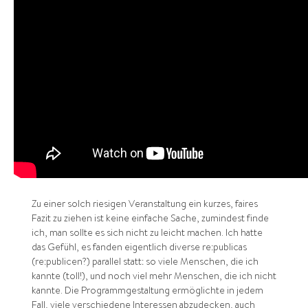
Zu einer solch riesigen Veranstaltung ein kurzes, faires
Fazit zu ziehen ist keine einfache Sache, zumindest finde
ich, man sollte es sich nicht zu leicht machen. Ich hatte
das Gefühl, es fanden eigentlich diverse re:publicas
(re:publicen?) parallel statt: so viele Menschen, die ich
kannte (toll!), und noch viel mehr Menschen, die ich nicht
kannte. Die Programmgestaltung ermöglichte in jedem
Fall, viele verschiedene Interessen abzudecken, auch