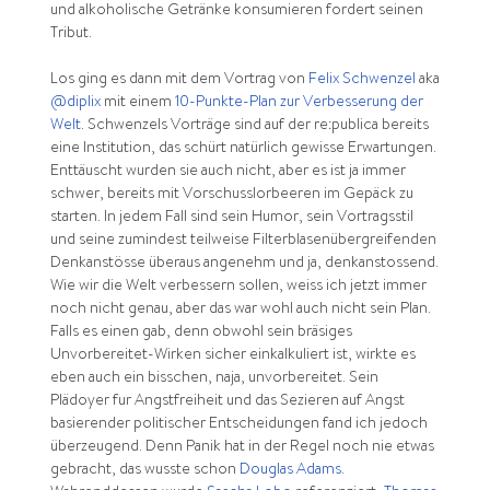
und alkoholische Getränke konsumieren fordert seinen
Tribut.
Los ging es dann mit dem Vortrag von
Felix Schwenzel
aka
@diplix
mit einem
10-Punkte-Plan zur Verbesserung der
Welt
. Schwenzels Vorträge sind auf der re:publica bereits
eine Institution, das schürt natürlich gewisse Erwartungen.
Enttäuscht wurden sie auch nicht, aber es ist ja immer
schwer, bereits mit Vorschusslorbeeren im Gepäck zu
starten. In jedem Fall sind sein Humor, sein Vortragsstil
und seine zumindest teilweise Filterblasenübergreifenden
Denkanstösse überaus angenehm und ja, denkanstossend.
Wie wir die Welt verbessern sollen, weiss ich jetzt immer
noch nicht genau, aber das war wohl auch nicht sein Plan.
Falls es einen gab, denn obwohl sein bräsiges
Unvorbereitet-Wirken sicher einkalkuliert ist, wirkte es
eben auch ein bisschen, naja, unvorbereitet. Sein
Plädoyer fur Angstfreiheit und das Sezieren auf Angst
basierender politischer Entscheidungen fand ich jedoch
überzeugend. Denn Panik hat in der Regel noch nie etwas
gebracht, das wusste schon
Douglas Adams
.