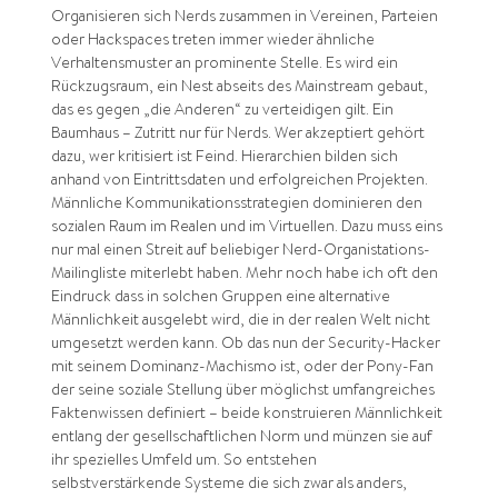
Organisieren sich Nerds zusammen in Vereinen, Parteien
oder Hackspaces treten immer wieder ähnliche
Verhaltensmuster an prominente Stelle. Es wird ein
Rückzugsraum, ein Nest abseits des Mainstream gebaut,
das es gegen „die Anderen“ zu verteidigen gilt. Ein
Baumhaus – Zutritt nur für Nerds. Wer akzeptiert gehört
dazu, wer kritisiert ist Feind. Hierarchien bilden sich
anhand von Eintrittsdaten und erfolgreichen Projekten.
Männliche Kommunikationsstrategien dominieren den
sozialen Raum im Realen und im Virtuellen. Dazu muss eins
nur mal einen Streit auf beliebiger Nerd-Organistations-
Mailingliste miterlebt haben. Mehr noch habe ich oft den
Eindruck dass in solchen Gruppen eine alternative
Männlichkeit ausgelebt wird, die in der realen Welt nicht
umgesetzt werden kann. Ob das nun der Security-Hacker
mit seinem Dominanz-Machismo ist, oder der Pony-Fan
der seine soziale Stellung über möglichst umfangreiches
Faktenwissen definiert – beide konstruieren Männlichkeit
entlang der gesellschaftlichen Norm und münzen sie auf
ihr spezielles Umfeld um. So entstehen
selbstverstärkende Systeme die sich zwar als anders,