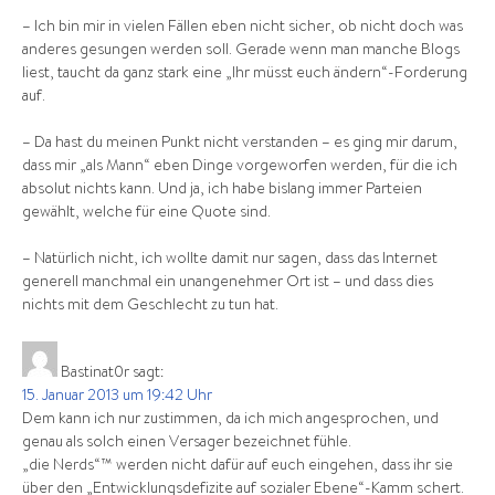
– Ich bin mir in vielen Fällen eben nicht sicher, ob nicht doch was
anderes gesungen werden soll. Gerade wenn man manche Blogs
liest, taucht da ganz stark eine „Ihr müsst euch ändern“-Forderung
auf.
– Da hast du meinen Punkt nicht verstanden – es ging mir darum,
dass mir „als Mann“ eben Dinge vorgeworfen werden, für die ich
absolut nichts kann. Und ja, ich habe bislang immer Parteien
gewählt, welche für eine Quote sind.
– Natürlich nicht, ich wollte damit nur sagen, dass das Internet
generell manchmal ein unangenehmer Ort ist – und dass dies
nichts mit dem Geschlecht zu tun hat.
Bastinat0r
sagt:
15. Januar 2013 um 19:42 Uhr
Dem kann ich nur zustimmen, da ich mich angesprochen, und
genau als solch einen Versager bezeichnet fühle.
„die Nerds“™ werden nicht dafür auf euch eingehen, dass ihr sie
über den „Entwicklungsdefizite auf sozialer Ebene“-Kamm schert.