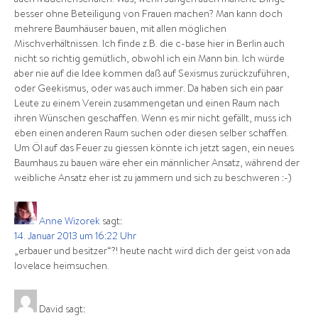
besser ohne Beteiligung von Frauen machen? Man kann doch
mehrere Baumhäuser bauen, mit allen möglichen
Mischverhältnissen. Ich finde z.B. die c-base hier in Berlin auch
nicht so richtig gemütlich, obwohl ich ein Mann bin. Ich würde
aber nie auf die Idee kommen daß auf Sexismus zurückzuführen,
oder Geekismus, oder was auch immer. Da haben sich ein paar
Leute zu einem Verein zusammengetan und einen Raum nach
ihren Wünschen geschaffen. Wenn es mir nicht gefällt, muss ich
eben einen anderen Raum suchen oder diesen selber schaffen.
Um Öl auf das Feuer zu giessen könnte ich jetzt sagen, ein neues
Baumhaus zu bauen wäre eher ein männlicher Ansatz, während der
weibliche Ansatz eher ist zu jammern und sich zu beschweren :-)
Anne Wizorek
sagt:
14. Januar 2013 um 16:22 Uhr
„erbauer und besitzer“?! heute nacht wird dich der geist von ada
lovelace heimsuchen.
David
sagt: