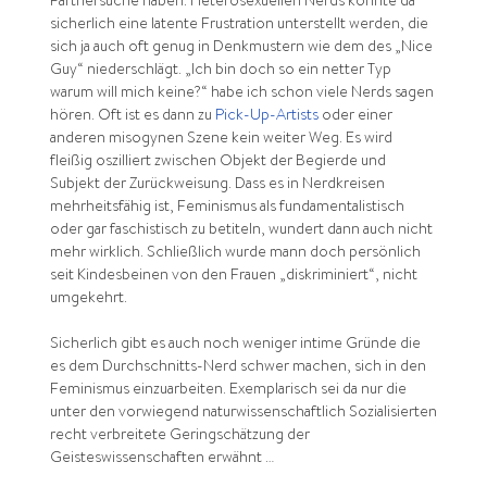
Partnersuche haben. Heterosexuellen Nerds könnte da
sicherlich eine latente Frustration unterstellt werden, die
sich ja auch oft genug in Denkmustern wie dem des „Nice
Guy“ niederschlägt. „Ich bin doch so ein netter Typ
warum will mich keine?“ habe ich schon viele Nerds sagen
hören. Oft ist es dann zu
Pick-Up-Artists
oder einer
anderen misogynen Szene kein weiter Weg. Es wird
fleißig oszilliert zwischen Objekt der Begierde und
Subjekt der Zurückweisung. Dass es in Nerdkreisen
mehrheitsfähig ist, Feminismus als fundamentalistisch
oder gar faschistisch zu betiteln, wundert dann auch nicht
mehr wirklich. Schließlich wurde mann doch persönlich
seit Kindesbeinen von den Frauen „diskriminiert“, nicht
umgekehrt.
Sicherlich gibt es auch noch weniger intime Gründe die
es dem Durchschnitts-Nerd schwer machen, sich in den
Feminismus einzuarbeiten. Exemplarisch sei da nur die
unter den vorwiegend naturwissenschaftlich Sozialisierten
recht verbreitete Geringschätzung der
Geisteswissenschaften erwähnt …