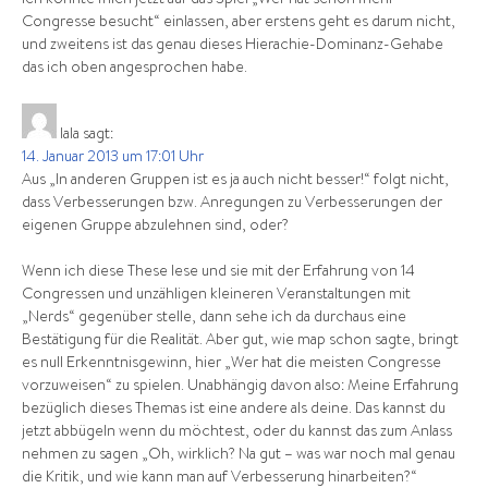
Congresse besucht“ einlassen, aber erstens geht es darum nicht,
und zweitens ist das genau dieses Hierachie-Dominanz-Gehabe
das ich oben angesprochen habe.
lala
sagt:
14. Januar 2013 um 17:01 Uhr
Aus „In anderen Gruppen ist es ja auch nicht besser!“ folgt nicht,
dass Verbesserungen bzw. Anregungen zu Verbesserungen der
eigenen Gruppe abzulehnen sind, oder?
Wenn ich diese These lese und sie mit der Erfahrung von 14
Congressen und unzähligen kleineren Veranstaltungen mit
„Nerds“ gegenüber stelle, dann sehe ich da durchaus eine
Bestätigung für die Realität. Aber gut, wie map schon sagte, bringt
es null Erkenntnisgewinn, hier „Wer hat die meisten Congresse
vorzuweisen“ zu spielen. Unabhängig davon also: Meine Erfahrung
bezüglich dieses Themas ist eine andere als deine. Das kannst du
jetzt abbügeln wenn du möchtest, oder du kannst das zum Anlass
nehmen zu sagen „Oh, wirklich? Na gut – was war noch mal genau
die Kritik, und wie kann man auf Verbesserung hinarbeiten?“