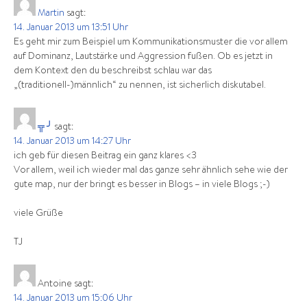
Martin
sagt:
14. Januar 2013 um 13:51 Uhr
Es geht mir zum Beispiel um Kommunikationsmuster die vor allem
auf Dominanz, Lautstärke und Aggression fußen. Ob es jetzt in
dem Kontext den du beschreibst schlau war das
„(traditionell-)männlich“ zu nennen, ist sicherlich diskutabel.
╦ ╯
sagt:
14. Januar 2013 um 14:27 Uhr
ich geb für diesen Beitrag ein ganz klares <3
Vor allem, weil ich wieder mal das ganze sehr ähnlich sehe wie der
gute map, nur der bringt es besser in Blogs – in viele Blogs ;-)
viele Grüße
TJ
Antoine
sagt:
14. Januar 2013 um 15:06 Uhr