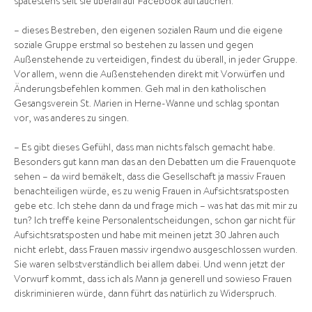
spätestens seit sie überall auf Facebook auftauchen.
– dieses Bestreben, den eigenen sozialen Raum und die eigene
soziale Gruppe erstmal so bestehen zu lassen und gegen
Außenstehende zu verteidigen, findest du überall, in jeder Gruppe.
Vor allem, wenn die Außenstehenden direkt mit Vorwürfen und
Änderungsbefehlen kommen. Geh mal in den katholischen
Gesangsverein St. Marien in Herne-Wanne und schlag spontan
vor, was anderes zu singen.
– Es gibt dieses Gefühl, dass man nichts falsch gemacht habe.
Besonders gut kann man das an den Debatten um die Frauenquote
sehen – da wird bemäkelt, dass die Gesellschaft ja massiv Frauen
benachteiligen würde, es zu wenig Frauen in Aufsichtsratsposten
gebe etc. Ich stehe dann da und frage mich – was hat das mit mir zu
tun? Ich treffe keine Personalentscheidungen, schon gar nicht für
Aufsichtsratsposten und habe mit meinen jetzt 30 Jahren auch
nicht erlebt, dass Frauen massiv irgendwo ausgeschlossen wurden.
Sie waren selbstverständlich bei allem dabei. Und wenn jetzt der
Vorwurf kommt, dass ich als Mann ja generell und sowieso Frauen
diskriminieren würde, dann führt das natürlich zu Widerspruch.