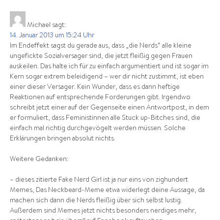
Michael
sagt:
14. Januar 2013 um 15:24 Uhr
Im Endeffekt sagst du gerade aus, dass „die Nerds“ alle kleine
ungefickte Sozialversager sind, die jetzt fleißig gegen Frauen
auskeilen. Das halte ich für zu einfach argumentiert und ist sogar im
Kern sogar extrem beleidigend – wer dir nicht zustimmt, ist eben
einer dieser Versager. Kein Wunder, dass es dann heftige
Reaktionen auf entsprechende Forderungen gibt. Irgendwo
schreibt jetzt einer auf der Gegenseite einen Antwortpost, in dem
er formuliert, dass Feministinnen alle Stuck up-Bitches sind, die
einfach mal richtig durchgevögelt werden müssen. Solche
Erklärungen bringen absolut nichts.
Weitere Gedanken:
– dieses zitierte Fake Nerd Girl ist ja nur eins von zighundert
Memes, Das Neckbeard-Meme etwa widerlegt deine Aussage, da
machen sich dann die Nerds fleißig über sich selbst lustig.
Außerdem sind Memes jetzt nichts besonders nerdiges mehr,