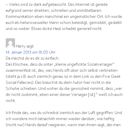
– Vieles wird zu stark aufgebauscht. Das Internet ist gerade
aufgrund seiner direkten, schnellen und unmittelbaren
Kommunikation eben manchmal ein ungemütlicher Ort. Ich wurde
auch als heterosexueller Mann schon beleidigt, gemobbt, gestalkt
und so weiter. Etwas dicke Haut schadet generell nicht.
Harry
sagt:
14. Januar 2013 um 16:05 Uhr
Da machst du es dir zu einfach.
Das Klischee, dass du unter „kleine ungefickte Sozialversager“
zusammenfast ist, das, was Nerds oft über sich selbst verbreiten
(steht ja z.B. auch ziemlich genau so in dem Link zu den Five Geek
Social Fallacies). Das brauchst du dem Autor hier nicht in die
Schuhe schieben. Und woher du die gewissheit nimmst, dass „wer
dir nicht zustimmt, eben einer dieser Versager [ist].“ weiß ich auch
nicht.
Ich finde das, was du schreibst ziemlich aus der Luft gegriffen. Und
ich wundere mich tatsächlih immer wieder darüber, wie hefitg
(nicht nur) Nerds darauf reagieren, wenn man ihnen sagt, das man