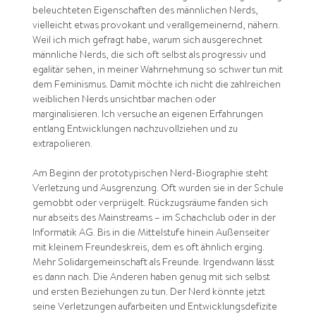
beleuchteten Eigenschaften des männlichen Nerds,
vielleicht etwas provokant und verallgemeinernd, nähern.
Weil ich mich gefragt habe, warum sich ausgerechnet
männliche Nerds, die sich oft selbst als progressiv und
egalitär sehen, in meiner Wahrnehmung so schwer tun mit
dem Feminismus. Damit möchte ich nicht die zahlreichen
weiblichen Nerds unsichtbar machen oder
marginalisieren. Ich versuche an eigenen Erfahrungen
entlang Entwicklungen nachzuvollziehen und zu
extrapolieren.
Am Beginn der prototypischen Nerd-Biographie steht
Verletzung und Ausgrenzung. Oft wurden sie in der Schule
gemobbt oder verprügelt. Rückzugsräume fanden sich
nur abseits des Mainstreams – im Schachclub oder in der
Informatik AG. Bis in die Mittelstufe hinein Außenseiter
mit kleinem Freundeskreis, dem es oft ähnlich erging.
Mehr Solidargemeinschaft als Freunde. Irgendwann lässt
es dann nach. Die Anderen haben genug mit sich selbst
und ersten Beziehungen zu tun. Der Nerd könnte jetzt
seine Verletzungen aufarbeiten und Entwicklungsdefizite