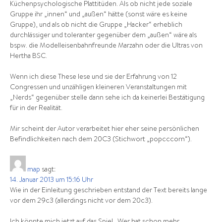
Küchenpsychologische Plattitüden. Als ob nicht jede soziale
Gruppe ihr „innen“ und „außen“ hätte (sonst wäre es keine
Gruppe), und als ob nicht die Gruppe „Hacker“ erheblich
durchlässiger und toleranter gegenüber dem „außen“ wäre als
bspw. die Modelleisenbahnfreunde Marzahn oder die Ultras von
Hertha BSC.
Wenn ich diese These lese und sie der Erfahrung von 12
Congressen und unzähligen kleineren Veranstaltungen mit
„Nerds“ gegenüber stelle dann sehe ich da keinerlei Bestätigung
für in der Realität.
Mir scheint der Autor verarbeitet hier eher seine persönlichen
Befindlichkeiten nach dem 20C3 (Stichwort „popcccorn“).
map
sagt:
14. Januar 2013 um 15:16 Uhr
Wie in der Einleitung geschrieben entstand der Text bereits lange
vor dem 29c3 (allerdings nicht vor dem 20c3).
Ich könnte mich jetzt auf das Spiel „Wer hat schon mehr