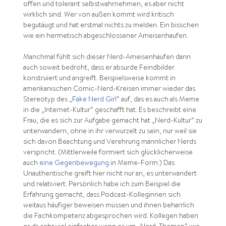
offen und tolerant selbstwahrnehmen, es aber nicht
wirklich sind. Wer von außen kommt wird kritisch
begutäugt und hat erstmal nichts zu melden. Ein bisschen
wie ein hermetisch abgeschlossener Ameisenhaufen.
Manchmal fühlt sich dieser Nerd-Ameisenhaufen dann
auch soweit bedroht, dass er absurde Feindbilder
konstruiert und angreift. Beispielsweise kommt in
amerikanischen Comic-Nerd-Kreisen immer wieder das
Stereotyp des „
Fake Nerd Girl
“ auf, das es auch als Meme
in die „Internet-Kultur“ geschafft hat. Es beschreibt eine
Frau, die es sich zur Aufgabe gemacht hat „Nerd-Kultur“ zu
unterwandern, ohne in ihr verwurzelt zu sein, nur weil sie
sich davon Beachtung und Verehrung männlicher Nerds
verspricht. (Mittlerweile formiert sich glücklicherweise
auch
eine Gegenbewegung
in Meme-Form.) Das
Unauthentische greift hier nicht nur an, es unterwandert
und relativiert. Persönlich habe ich zum Beispiel die
Erfahrung gemacht, dass Podcast-Kolleginnen sich
weitaus häufiger beweisen müssen und ihnen beharrlich
die Fachkompetenz abgesprochen wird. Kollegen haben