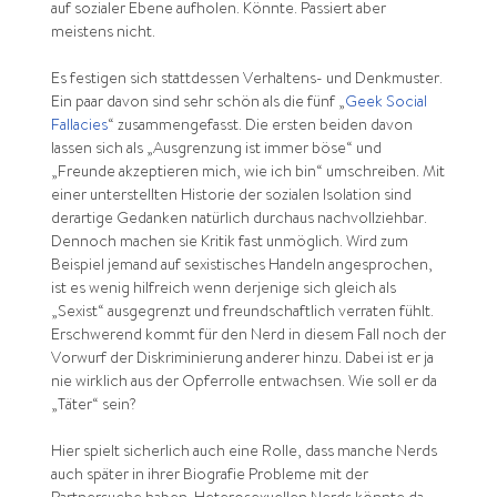
auf sozialer Ebene aufholen. Könnte. Passiert aber
meistens nicht.
Es festigen sich stattdessen Verhaltens- und Denkmuster.
Ein paar davon sind sehr schön als die fünf „
Geek Social
Fallacies
“ zusammengefasst. Die ersten beiden davon
lassen sich als „Ausgrenzung ist immer böse“ und
„Freunde akzeptieren mich, wie ich bin“ umschreiben. Mit
einer unterstellten Historie der sozialen Isolation sind
derartige Gedanken natürlich durchaus nachvollziehbar.
Dennoch machen sie Kritik fast unmöglich. Wird zum
Beispiel jemand auf sexistisches Handeln angesprochen,
ist es wenig hilfreich wenn derjenige sich gleich als
„Sexist“ ausgegrenzt und freundschaftlich verraten fühlt.
Erschwerend kommt für den Nerd in diesem Fall noch der
Vorwurf der Diskriminierung anderer hinzu. Dabei ist er ja
nie wirklich aus der Opferrolle entwachsen. Wie soll er da
„Täter“ sein?
Hier spielt sicherlich auch eine Rolle, dass manche Nerds
auch später in ihrer Biografie Probleme mit der