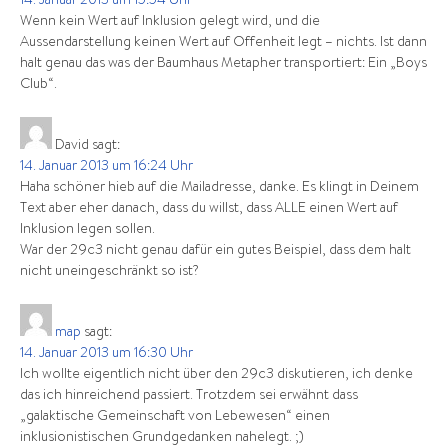
14. Januar 2013 um 15:54 Uhr
Wenn kein Wert auf Inklusion gelegt wird, und die
Aussendarstellung keinen Wert auf Offenheit legt – nichts. Ist dann
halt genau das was der Baumhaus Metapher transportiert: Ein „Boys
Club“.
David
sagt:
14. Januar 2013 um 16:24 Uhr
Haha schöner hieb auf die Mailadresse, danke. Es klingt in Deinem
Text aber eher danach, dass du willst, dass ALLE einen Wert auf
Inklusion legen sollen.
War der 29c3 nicht genau dafür ein gutes Beispiel, dass dem halt
nicht uneingeschränkt so ist?
map
sagt:
14. Januar 2013 um 16:30 Uhr
Ich wollte eigentlich nicht über den 29c3 diskutieren, ich denke
das ich hinreichend passiert. Trotzdem sei erwähnt dass
„galaktische Gemeinschaft von Lebewesen“ einen
inklusionistischen Grundgedanken nahelegt. ;)