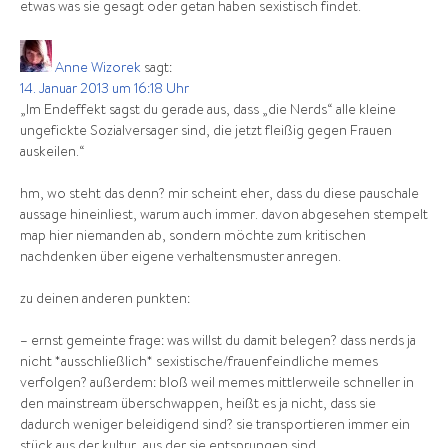
etwas was sie gesagt oder getan haben sexistisch findet.
Anne Wizorek
sagt:
14. Januar 2013 um 16:18 Uhr
„Im Endeffekt sagst du gerade aus, dass „die Nerds“ alle kleine
ungefickte Sozialversager sind, die jetzt fleißig gegen Frauen
auskeilen.“
hm, wo steht das denn? mir scheint eher, dass du diese pauschale
aussage hineinliest, warum auch immer. davon abgesehen stempelt
map hier niemanden ab, sondern möchte zum kritischen
nachdenken über eigene verhaltensmuster anregen.
zu deinen anderen punkten:
– ernst gemeinte frage: was willst du damit belegen? dass nerds ja
nicht *ausschließlich* sexistische/frauenfeindliche memes
verfolgen? außerdem: bloß weil memes mittlerweile schneller in
den mainstream überschwappen, heißt es ja nicht, dass sie
dadurch weniger beleidigend sind? sie transportieren immer ein
stück aus der kultur, aus der sie entsprungen sind.