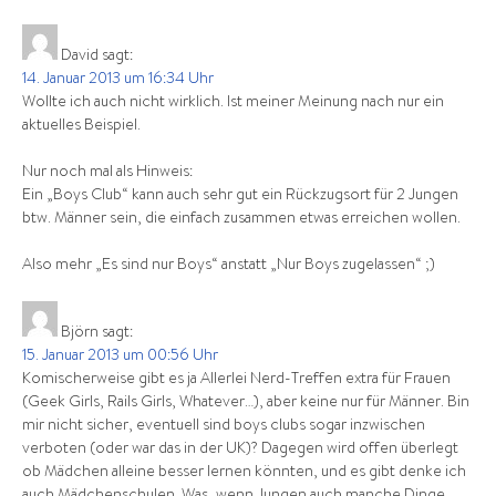
David
sagt:
14. Januar 2013 um 16:34 Uhr
Wollte ich auch nicht wirklich. Ist meiner Meinung nach nur ein
aktuelles Beispiel.
Nur noch mal als Hinweis:
Ein „Boys Club“ kann auch sehr gut ein Rückzugsort für 2 Jungen
btw. Männer sein, die einfach zusammen etwas erreichen wollen.
Also mehr „Es sind nur Boys“ anstatt „Nur Boys zugelassen“ ;)
Björn
sagt:
15. Januar 2013 um 00:56 Uhr
Komischerweise gibt es ja Allerlei Nerd-Treffen extra für Frauen
(Geek Girls, Rails Girls, Whatever…), aber keine nur für Männer. Bin
mir nicht sicher, eventuell sind boys clubs sogar inzwischen
verboten (oder war das in der UK)? Dagegen wird offen überlegt
ob Mädchen alleine besser lernen könnten, und es gibt denke ich
auch Mädchenschulen. Was, wenn Jungen auch manche Dinge