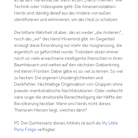
es da sehr viel einfacher wenn es um „Nerd-Themen“ wie
Technik oder Videospiele geht. Die Ameisensoldaten-
Nerds sind ständig darauf aus das Andere von außen
identifizieren und eliminieren, um das Nest zu schützen.
Die bittere Wahrheit ist aber, das es weder „die Anderen“,
noch das „wir“ des Nerd-Hivemind gibt. Im Gegenteil
erzeugt diese Einordnung nur mehr der Ausgrenzung, die
eigentlich so gefürchtet wurde. Trotzdem sitzen immer
noch so viele erwachsene intelligente Menschen in ihren
Baumhäusern und warten auf den nächsten Grabenkrieg
mit klaren Fronten. Dabei gäbe es so viel zu lernen. So viel
zu hacken. Die eigenen Unzulänglichkeiten und
Denkfehler. Nachhaltige Organisation von Gruppen ohne
pseudo-meritokratische Machtstrukturen. Oder vielleicht
wäre sogar die strukturelle Benachteiligung der Hälfte der
Bevölkerung hackbar. Wenn uns Nerds nicht dieses
Thema am Herzen liegt, welches dann?
PS: Die Quintessenz dieses Artikels ist auch als
My Little
Pony Folge
verfügbar.