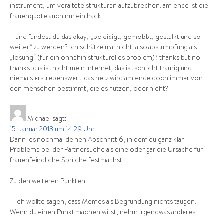
instrument, um veraltete strukturen aufzubrechen. am ende ist die
frauenquote auch nur ein hack.
– und fandest du das okay, „beleidigt, gemobbt, gestalkt und so
weiter“ zu werden? ich schätze mal nicht. also abstumpfung als
„lösung“ (für ein ohnehin strukturelles problem)? thanks but no
thanks. das ist nicht mein internet, das ist schlicht traurig und
niemals erstrebenswert. das netz wird am ende doch immer von
den menschen bestimmt, die es nutzen, oder nicht?
Michael
sagt:
15. Januar 2013 um 14:29 Uhr
Dann les nochmal deinen Abschnitt 6, in dem du ganz klar
Probleme bei der Partnersuche als eine oder gar die Ursache für
frauenfeindliche Sprüche festmachst.
Zu den weiteren Punkten:
– Ich wollte sagen, dass Memes als Begründung nichts taugen.
Wenn du einen Punkt machen willst, nehm irgendwas anderes.