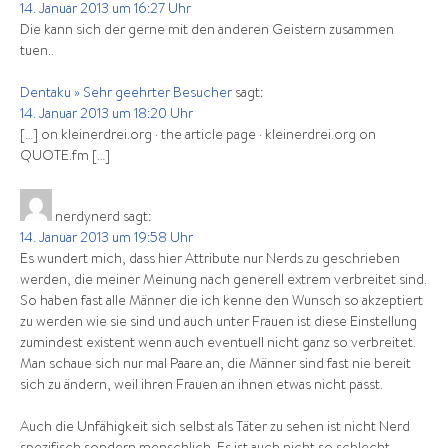
14. Januar 2013 um 16:27 Uhr
Die kann sich der gerne mit den anderen Geistern zusammen
tuen..
Dentaku » Sehr geehrter Besucher
sagt:
14. Januar 2013 um 18:20 Uhr
[…] on kleinerdrei.org · the article page · kleinerdrei.org on
QUOTE.fm […]
nerdynerd
sagt:
14. Januar 2013 um 19:58 Uhr
Es wundert mich, dass hier Attribute nur Nerds zu geschrieben
werden, die meiner Meinung nach generell extrem verbreitet sind.
So haben fast alle Männer die ich kenne den Wunsch so akzeptiert
zu werden wie sie sind und auch unter Frauen ist diese Einstellung
zumindest existent wenn auch eventuell nicht ganz so verbreitet.
Man schaue sich nur mal Paare an, die Männer sind fast nie bereit
sich zu ändern, weil ihren Frauen an ihnen etwas nicht passt.
Auch die Unfähigkeit sich selbst als Täter zu sehen ist nicht Nerd