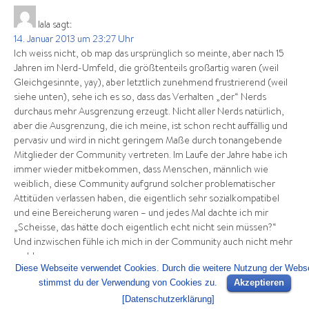
lala
sagt:
14. Januar 2013 um 23:27 Uhr
Ich weiss nicht, ob map das ursprünglich so meinte, aber nach 15
Jahren im Nerd-Umfeld, die größtenteils großartig waren (weil
Gleichgesinnte, yay), aber letztlich zunehmend frustrierend (weil
siehe unten), sehe ich es so, dass das Verhalten „der“ Nerds
durchaus mehr Ausgrenzung erzeugt. Nicht aller Nerds natürlich,
aber die Ausgrenzung, die ich meine, ist schon recht auffällig und
pervasiv und wird in nicht geringem Maße durch tonangebende
Mitglieder der Community vertreten. Im Laufe der Jahre habe ich
immer wieder mitbekommen, dass Menschen, männlich wie
weiblich, diese Community aufgrund solcher problematischer
Attitüden verlassen haben, die eigentlich sehr sozialkompatibel
und eine Bereicherung waren – und jedes Mal dachte ich mir
„Scheisse, das hätte doch eigentlich echt nicht sein müssen?“
Und inzwischen fühle ich mich in der Community auch nicht mehr
wohl.
Diese Webseite verwendet Cookies. Durch die weitere Nutzung der Webse
stimmst du der Verwendung von Cookies zu.
Akzeptieren
Und ja, in diesem Punkt _rechne_ ich den (betroffenen) Nerds die
[
Datenschutzerklärung
]
Schuld an. Weil ihr Verhalten unnötigerweise ausgrenzt, und sie