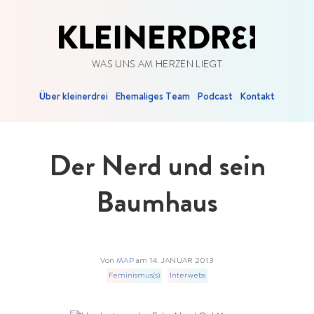
WAS UNS AM HERZEN LIEGT
Über kleinerdrei
Ehemaliges Team
Podcast
Kontakt
Der Nerd und sein
Baumhaus
Von
MAP
am
14. JANUAR 2013
Feminismus(s)
Interwebs