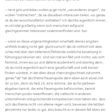
– nerd girls und ladies wollen ja gar nicht „was anderes singen“, sie
wollen *mitmachen*, da sie dieselben interessen teilen. wo genau
ist da der ausschlussfaktor enthalten? ich dachte eigentlich immer,
es ist total großartig wenn sich menschen aufgrund
gleichgesinnter interessen zusammenfinden und -tun.
– wenn es diese ungerechtigkeiten innerhalb deines engsten
umfelds bislang nicht gab: glückwunsch! das ist wirklich toll. aber
schau mal über den tellerrand (fehlende weibliche besetzung in
führungspositionen etc. sind nun mal ein fakt und nichts, was sich
feminist_innen aus jux und dallerei ausdenken) und überleg dann,
ob du nicht eigentlich auch eine gesellschaft und welt besser
finden würdest, in der allen diese chancengleichheit zukommt.
genau *da* hat das thema frauenquote dann eben auch etwas mit
dir zu tun, denn du hast z.b. eine stimme, die du für parteien
abgeben kannst, die eine frauenquote befürworten, kannst
menschen positiv beeinflussen, die vielleicht in anderen
unternehmen entsprechende kompetenzen inne haben etc. dass
sich das thema nicht von alleine regen wird, beweisen die letzten
jahrzehnte nur leider zu gut, also braucht es in diesem fall eben ein