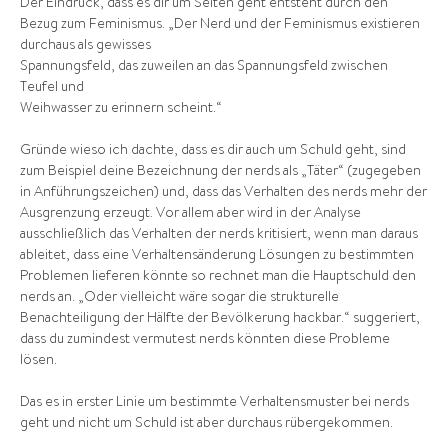
Der Eindruck, dass es dir um Seiten geht entsteht durch den
Bezug zum Feminismus. „Der Nerd und der Feminismus existieren
durchaus als gewisses
Spannungsfeld, das zuweilen an das Spannungsfeld zwischen
Teufel und
Weihwasser zu erinnern scheint.“
Gründe wieso ich dachte, dass es dir auch um Schuld geht, sind
zum Beispiel deine Bezeichnung der nerds als „Täter“ (zugegeben
in Anführungszeichen) und, dass das Verhalten des nerds mehr der
Ausgrenzung erzeugt. Vor allem aber wird in der Analyse
ausschließlich das Verhalten der nerds kritisiert, wenn man daraus
ableitet, dass eine Verhaltensänderung Lösungen zu bestimmten
Problemen lieferen könnte so rechnet man die Hauptschuld den
nerds an. „Oder vielleicht wäre sogar die strukturelle
Benachteiligung der Hälfte der Bevölkerung hackbar.“ suggeriert,
dass du zumindest vermutest nerds könnten diese Probleme
lösen.
Das es in erster Linie um bestimmte Verhaltensmuster bei nerds
geht und nicht um Schuld ist aber durchaus rübergekommen.