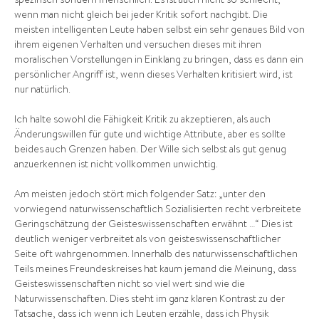
spezifisch sondern menschlich. Es ist auch nicht so schlecht,
wenn man nicht gleich bei jeder Kritik sofort nachgibt. Die
meisten intelligenten Leute haben selbst ein sehr genaues Bild von
ihrem eigenen Verhalten und versuchen dieses mit ihren
moralischen Vorstellungen in Einklang zu bringen, dass es dann ein
persönlicher Angriff ist, wenn dieses Verhalten kritisiert wird, ist
nur natürlich.
Ich halte sowohl die Fähigkeit Kritik zu akzeptieren, als auch
Änderungswillen für gute und wichtige Attribute, aber es sollte
beides auch Grenzen haben. Der Wille sich selbst als gut genug
anzuerkennen ist nicht vollkommen unwichtig.
Am meisten jedoch stört mich folgender Satz: „unter den
vorwiegend naturwissenschaftlich Sozialisierten recht verbreitete
Geringschätzung der Geisteswissenschaften erwähnt …“ Dies ist
deutlich weniger verbreitet als von geisteswissenschaftlicher
Seite oft wahrgenommen. Innerhalb des naturwissenschaftlichen
Teils meines Freundeskreises hat kaum jemand die Meinung, dass
Geisteswissenschaften nicht so viel wert sind wie die
Naturwissenschaften. Dies steht im ganz klaren Kontrast zu der
Tatsache, dass ich wenn ich Leuten erzähle, dass ich Physik