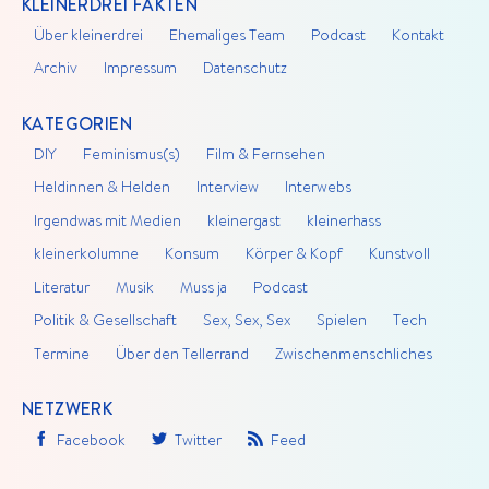
KLEINERDREI FAKTEN
Über kleinerdrei
Ehemaliges Team
Podcast
Kontakt
Archiv
Impressum
Datenschutz
KATEGORIEN
DIY
Feminismus(s)
Film & Fernsehen
Heldinnen & Helden
Interview
Interwebs
Irgendwas mit Medien
kleinergast
kleinerhass
kleinerkolumne
Konsum
Körper & Kopf
Kunstvoll
Literatur
Musik
Muss ja
Podcast
Politik & Gesellschaft
Sex, Sex, Sex
Spielen
Tech
Termine
Über den Tellerrand
Zwischenmenschliches
NETZWERK
Facebook
Twitter
Feed